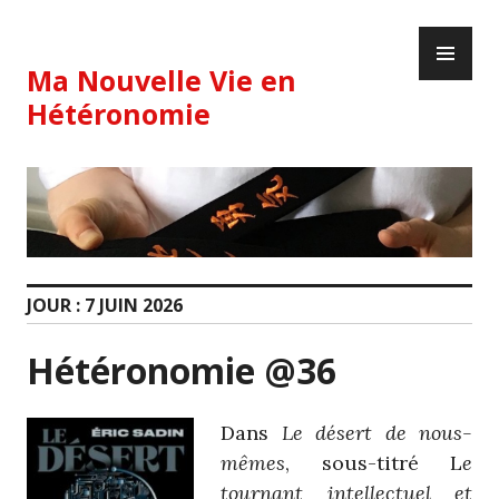
Skip
PR
to
ME
content
Ma Nouvelle Vie en
Hétéronomie
JOUR :
7 JUIN 2026
Hétéronomie @36
Dans
Le désert de nous-
mêmes
, sous-titré L
e
tournant intellectuel et