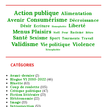
Action publique
Alimentation
Consumérisme
Avenir
Décroissance
Liberté
Désir
Ecriture
Homophobie
Menus Plaisirs
Noël
Racisme
Rétro
Peur
Santé
Sexisme
Sport
Tourments
Travail
Validisme
Violence
Vie politique
Xénophobie
CATÉGORIES
Avant-dernier
(2)
Blogue V1 2010-2022
(46)
Bluette
(63)
Coup de roulette
(115)
Critique politique
(47)
Fiction littéraire
(23)
Hétéronomie
(22)
Image
(33)
Introspection
(53)