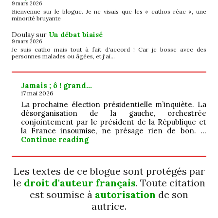
9 mars 2026
Bienvenue sur le blogue. Je ne visais que les « cathos réac », une
minorité bruyante
Doulay
sur
Un débat biaisé
9 mars 2026
Je suis catho mais tout à fait d'accord ! Car je bosse avec des
personnes malades ou âgées, et j'ai…
Jamais ; ô ! grand…
17 mai 2026
La prochaine élection présidentielle m’inquiète. La
désorganisation de la gauche, orchestrée
conjointement par le président de la République et
la France insoumise, ne présage rien de bon. …
Jamais ; ô ! grand…
Continue reading
Les textes de ce blogue sont protégés par
le
droit d'auteur français
. Toute citation
est soumise à
autorisation
de son
autrice.