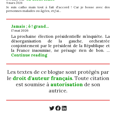
9 mars 2026
Je suis catho mais tout à fait d'accord ! Car je bosse avec des
personnes malades ou âgées, et j'ai…
Jamais ; ô ! grand…
17 mai 2026
La prochaine élection présidentielle m’inquiète. La
désorganisation de la gauche, orchestrée
conjointement par le président de la République et
la France insoumise, ne présage rien de bon. …
Jamais ; ô ! grand…
Continue reading
Les textes de ce blogue sont protégés par
le
droit d'auteur français
. Toute citation
est soumise à
autorisation
de son
autrice.
https://twitter.com/
https://www.faceb
https://www.linkedin.com/in/cecyle-jung-cyjung/