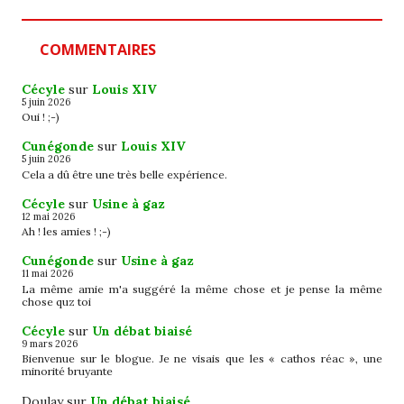
COMMENTAIRES
Cécyle
sur
Louis XIV
5 juin 2026
Oui ! ;-)
Cunégonde
sur
Louis XIV
5 juin 2026
Cela a dû être une très belle expérience.
Cécyle
sur
Usine à gaz
12 mai 2026
Ah ! les amies ! ;-)
Cunégonde
sur
Usine à gaz
11 mai 2026
La même amie m'a suggéré la même chose et je pense la même
chose quz toi
Cécyle
sur
Un débat biaisé
9 mars 2026
Bienvenue sur le blogue. Je ne visais que les « cathos réac », une
minorité bruyante
Doulay
sur
Un débat biaisé