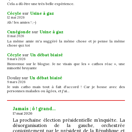
Cela a dû être une très belle expérience.
Cécyle
sur
Usine à gaz
12 mai 2026
Ah ! les amies ! ;-)
Cunégonde
sur
Usine à gaz
11 mai 2026
La même amie m'a suggéré la même chose et je pense la même
chose quz toi
Cécyle
sur
Un débat biaisé
9 mars 2026
Bienvenue sur le blogue. Je ne visais que les « cathos réac », une
minorité bruyante
Doulay
sur
Un débat biaisé
9 mars 2026
Je suis catho mais tout à fait d'accord ! Car je bosse avec des
personnes malades ou âgées, et j'ai…
Jamais ; ô ! grand…
17 mai 2026
La prochaine élection présidentielle m’inquiète. La
désorganisation de la gauche, orchestrée
conjointement par le président de la République et