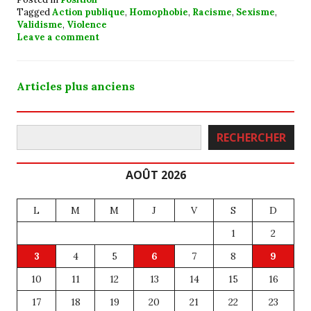
Tagged
Action publique
,
Homophobie
,
Racisme
,
Sexisme
,
Validisme
,
Violence
Leave a comment
Navigation
Articles plus anciens
des
Rechercher
articles
RECHERCHER
AOÛT 2026
L
M
M
J
V
S
D
1
2
3
4
5
6
7
8
9
10
11
12
13
14
15
16
17
18
19
20
21
22
23