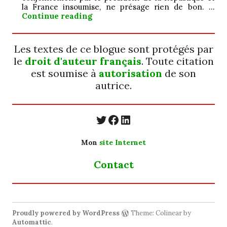
la France insoumise, ne présage rien de bon. …
Jamais ; ô ! grand…
Continue reading
Les textes de ce blogue sont protégés par
le
droit d'auteur français
. Toute citation
est soumise à
autorisation
de son
autrice.
https://twitter.com/
https://www.faceb
https://www.linkedin.com/in/cecyle-jung-cyjung/
Mon
site Internet
Contact
Proudly powered by WordPress
Theme: Colinear by
Automattic
.