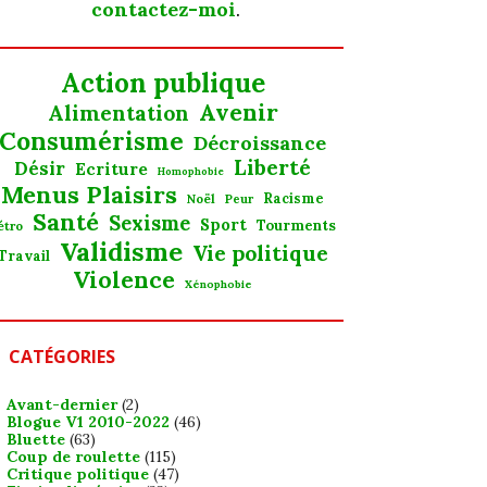
contactez-moi
.
Action publique
Avenir
Alimentation
Consumérisme
Décroissance
Liberté
Désir
Ecriture
Homophobie
Menus Plaisirs
Noël
Racisme
Peur
Santé
Sexisme
Sport
Tourments
étro
Validisme
Vie politique
Travail
Violence
Xénophobie
CATÉGORIES
Avant-dernier
(2)
Blogue V1 2010-2022
(46)
Bluette
(63)
Coup de roulette
(115)
Critique politique
(47)