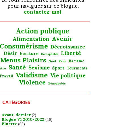
pour naviguer sur ce blogue,
contactez-moi
.
Action publique
Avenir
Alimentation
Consumérisme
Décroissance
Liberté
Désir
Ecriture
Homophobie
Menus Plaisirs
Noël
Racisme
Peur
Santé
Sexisme
Sport
Tourments
étro
Validisme
Vie politique
Travail
Violence
Xénophobie
CATÉGORIES
Avant-dernier
(2)
Blogue V1 2010-2022
(46)
Bluette
(63)