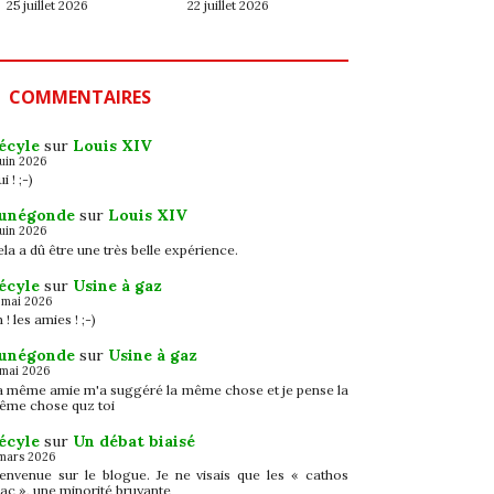
25 juillet 2026
22 juillet 2026
COMMENTAIRES
écyle
sur
Louis XIV
juin 2026
i ! ;-)
unégonde
sur
Louis XIV
juin 2026
la a dû être une très belle expérience.
écyle
sur
Usine à gaz
 mai 2026
 ! les amies ! ;-)
unégonde
sur
Usine à gaz
 mai 2026
a même amie m'a suggéré la même chose et je pense la
ême chose quz toi
écyle
sur
Un débat biaisé
mars 2026
ienvenue sur le blogue. Je ne visais que les « cathos
ac », une minorité bruyante