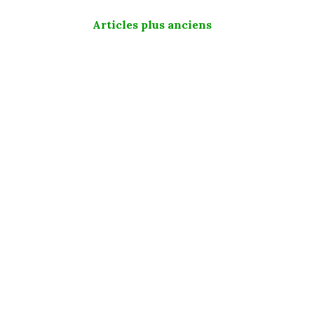
Navigation
Articles plus anciens
des
articles