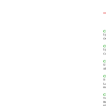
C
5 
Ou
C
5 
Ce
C
12
Ah
C
11
L
m
C
9 
B
ré