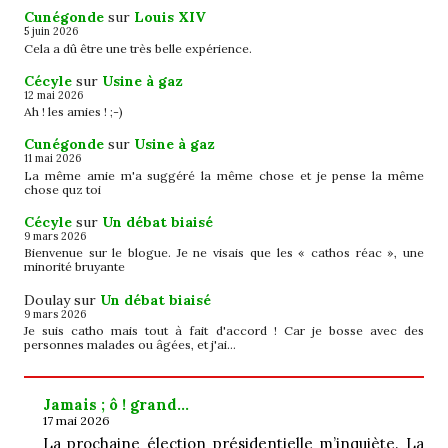
Cunégonde
sur
Louis XIV
5 juin 2026
Cela a dû être une très belle expérience.
Cécyle
sur
Usine à gaz
12 mai 2026
Ah ! les amies ! ;-)
Cunégonde
sur
Usine à gaz
11 mai 2026
La même amie m'a suggéré la même chose et je pense la même
chose quz toi
Cécyle
sur
Un débat biaisé
9 mars 2026
Bienvenue sur le blogue. Je ne visais que les « cathos réac », une
minorité bruyante
Doulay
sur
Un débat biaisé
9 mars 2026
Je suis catho mais tout à fait d'accord ! Car je bosse avec des
personnes malades ou âgées, et j'ai…
Jamais ; ô ! grand…
17 mai 2026
La prochaine élection présidentielle m’inquiète. La