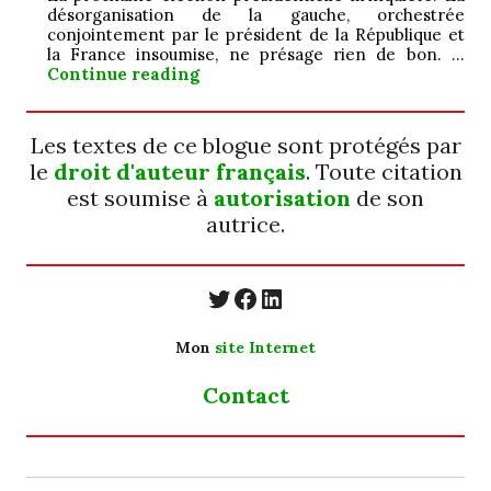
désorganisation de la gauche, orchestrée
conjointement par le président de la République et
la France insoumise, ne présage rien de bon. …
Jamais ; ô ! grand…
Continue reading
Les textes de ce blogue sont protégés par
le
droit d'auteur français
. Toute citation
est soumise à
autorisation
de son
autrice.
https://twitter.com/
https://www.faceb
https://www.linkedin.com/in/cecyle-jung-cyjung/
Mon
site Internet
Contact