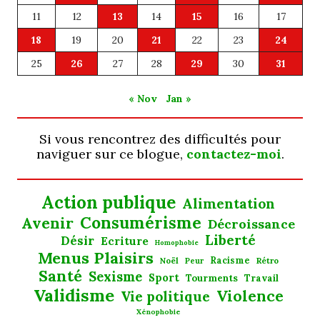
11
12
13
14
15
16
17
18
19
20
21
22
23
24
25
26
27
28
29
30
31
« Nov
Jan »
Si vous rencontrez des difficultés pour
naviguer sur ce blogue,
contactez-moi
.
Action publique
Alimentation
Consumérisme
Avenir
Décroissance
Liberté
Désir
Ecriture
Homophobie
Menus Plaisirs
Noël
Racisme
Rétro
Peur
Santé
Sexisme
Sport
Tourments
Travail
Validisme
Violence
Vie politique
Xénophobie