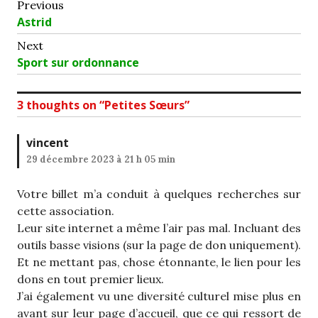
Navigation
Previous
Previous
Astrid
de
post:
Next
l’article
Next
Sport sur ordonnance
post:
3 thoughts on “
Petites Sœurs
”
vincent
29 décembre 2023 à 21 h 05 min
Votre billet m’a conduit à quelques recherches sur
cette association.
Leur site internet a même l’air pas mal. Incluant des
outils basse visions (sur la page de don uniquement).
Et ne mettant pas, chose étonnante, le lien pour les
dons en tout premier lieux.
J’ai également vu une diversité culturel mise plus en
avant sur leur page d’accueil, que ce qui ressort de