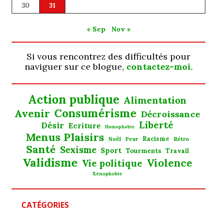
30
31
« Sep
Nov »
Si vous rencontrez des difficultés pour
naviguer sur ce blogue,
contactez-moi
.
Action publique
Alimentation
Consumérisme
Avenir
Décroissance
Liberté
Désir
Ecriture
Homophobie
Menus Plaisirs
Noël
Racisme
Rétro
Peur
Santé
Sexisme
Sport
Tourments
Travail
Validisme
Violence
Vie politique
Xénophobie
CATÉGORIES