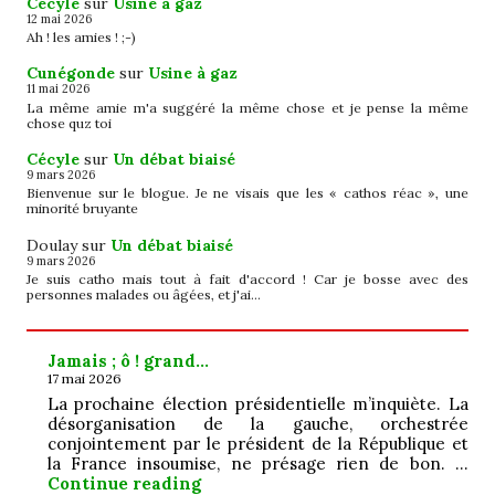
Cécyle
sur
Usine à gaz
12 mai 2026
Ah ! les amies ! ;-)
Cunégonde
sur
Usine à gaz
11 mai 2026
La même amie m'a suggéré la même chose et je pense la même
chose quz toi
Cécyle
sur
Un débat biaisé
9 mars 2026
Bienvenue sur le blogue. Je ne visais que les « cathos réac », une
minorité bruyante
Doulay
sur
Un débat biaisé
9 mars 2026
Je suis catho mais tout à fait d'accord ! Car je bosse avec des
personnes malades ou âgées, et j'ai…
Jamais ; ô ! grand…
17 mai 2026
La prochaine élection présidentielle m’inquiète. La
désorganisation de la gauche, orchestrée
conjointement par le président de la République et
la France insoumise, ne présage rien de bon. …
Jamais ; ô ! grand…
Continue reading