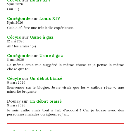
5 juin 2026
Oui ! ;-)
Cunégonde
sur
Louis XIV
5 juin 2026
Cela a dû être une très belle expérience.
Cécyle
sur
Usine à gaz
12 mai 2026
Ah ! les amies ! ;-)
Cunégonde
sur
Usine à gaz
11 mai 2026
La même amie m'a suggéré la même chose et je pense la même
chose quz toi
Cécyle
sur
Un débat biaisé
9 mars 2026
Bienvenue sur le blogue. Je ne visais que les « cathos réac », une
minorité bruyante
Doulay
sur
Un débat biaisé
9 mars 2026
Je suis catho mais tout à fait d'accord ! Car je bosse avec des
personnes malades ou âgées, et j'ai…