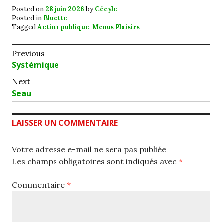
Posted on
28 juin 2026
by
Cécyle
Posted in
Bluette
Tagged
Action publique
,
Menus Plaisirs
Navigation
Previous
Previous
Systémique
de
post:
Next
l’article
Next
Seau
post:
LAISSER UN COMMENTAIRE
Votre adresse e-mail ne sera pas publiée.
Les champs obligatoires sont indiqués avec
*
Commentaire
*