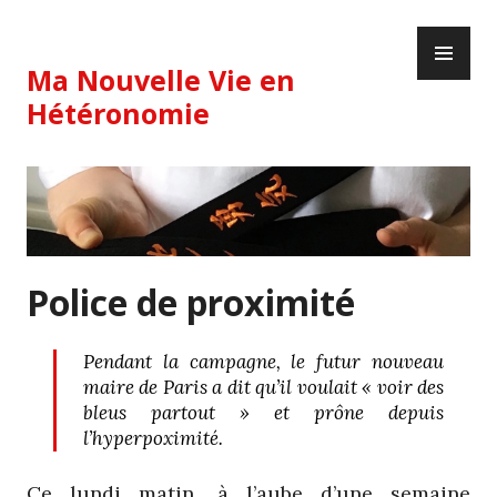
Skip
PR
to
ME
content
Ma Nouvelle Vie en
Hétéronomie
Police de proximité
Pendant la campagne, le futur nouveau
maire de Paris a dit qu’il voulait « voir des
bleus partout » et prône depuis
l’hyperpoximité.
Ce lundi matin, à l’aube d’une semaine