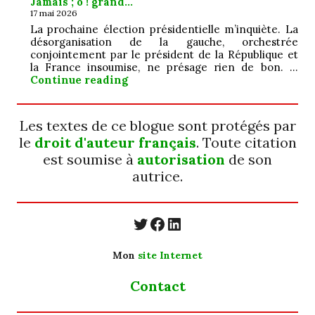
Jamais ; ô ! grand…
17 mai 2026
La prochaine élection présidentielle m’inquiète. La
désorganisation de la gauche, orchestrée
conjointement par le président de la République et
la France insoumise, ne présage rien de bon. …
Jamais ; ô ! grand…
Continue reading
Les textes de ce blogue sont protégés par
le
droit d'auteur français
. Toute citation
est soumise à
autorisation
de son
autrice.
https://twitter.com/
https://www.faceb
https://www.linkedin.com/in/cecyle-jung-cyjung/
Mon
site Internet
Contact