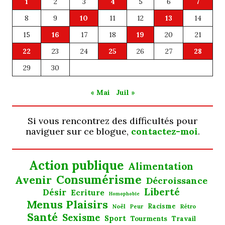
1
2
3
4
5
6
7
8
9
10
11
12
13
14
15
16
17
18
19
20
21
22
23
24
25
26
27
28
29
30
« Mai
Juil »
Si vous rencontrez des difficultés pour
naviguer sur ce blogue,
contactez-moi
.
Action publique
Alimentation
Consumérisme
Avenir
Décroissance
Liberté
Désir
Ecriture
Homophobie
Menus Plaisirs
Noël
Racisme
Rétro
Peur
Santé
Sexisme
Sport
Tourments
Travail