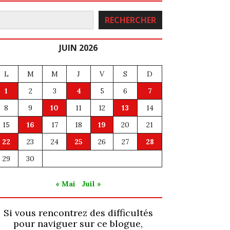
echercher
RECHERCHER
JUIN 2026
L
M
M
J
V
S
D
1
2
3
4
5
6
7
8
9
10
11
12
13
14
15
16
17
18
19
20
21
22
23
24
25
26
27
28
29
30
« Mai
Juil »
Si vous rencontrez des difficultés
pour naviguer sur ce blogue,