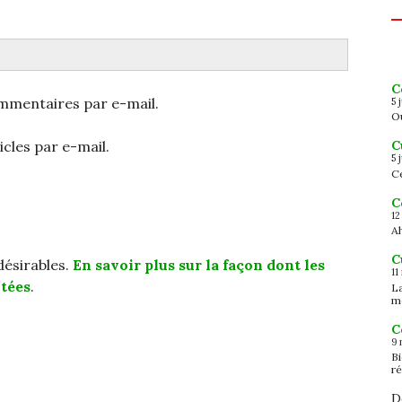
C
mmentaires par e-mail.
5 
Ou
cles par e-mail.
C
5 
Ce
C
12
Ah
C
ndésirables.
En savoir plus sur la façon dont les
11
tées
.
L
m
C
9 
B
ré
D