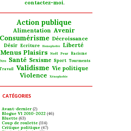
contactez-moi
.
Action publique
Avenir
Alimentation
Consumérisme
Décroissance
Liberté
Désir
Ecriture
Homophobie
Menus Plaisirs
Noël
Racisme
Peur
Santé
Sexisme
Sport
Tourments
étro
Validisme
Vie politique
Travail
Violence
Xénophobie
CATÉGORIES
Avant-dernier
(2)
Blogue V1 2010-2022
(46)
Bluette
(63)
Coup de roulette
(114)
Critique politique
(47)