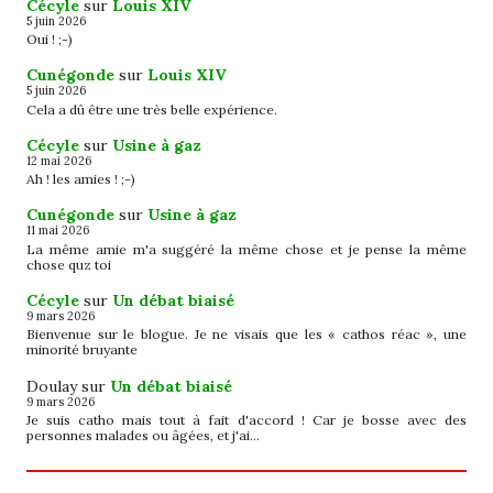
Cécyle
sur
Louis XIV
5 juin 2026
Oui ! ;-)
Cunégonde
sur
Louis XIV
5 juin 2026
Cela a dû être une très belle expérience.
Cécyle
sur
Usine à gaz
12 mai 2026
Ah ! les amies ! ;-)
Cunégonde
sur
Usine à gaz
11 mai 2026
La même amie m'a suggéré la même chose et je pense la même
chose quz toi
Cécyle
sur
Un débat biaisé
9 mars 2026
Bienvenue sur le blogue. Je ne visais que les « cathos réac », une
minorité bruyante
Doulay
sur
Un débat biaisé
9 mars 2026
Je suis catho mais tout à fait d'accord ! Car je bosse avec des
personnes malades ou âgées, et j'ai…