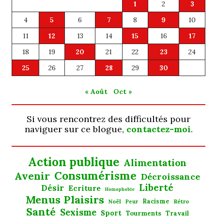
1
2
3
4
5
6
7
8
9
10
11
12
13
14
15
16
17
18
19
20
21
22
23
24
25
26
27
28
29
30
« Août
Oct »
Si vous rencontrez des difficultés pour
naviguer sur ce blogue,
contactez-moi
.
Action publique
Alimentation
Consumérisme
Avenir
Décroissance
Liberté
Désir
Ecriture
Homophobie
Menus Plaisirs
Noël
Racisme
Rétro
Peur
Santé
Sexisme
Sport
Tourments
Travail