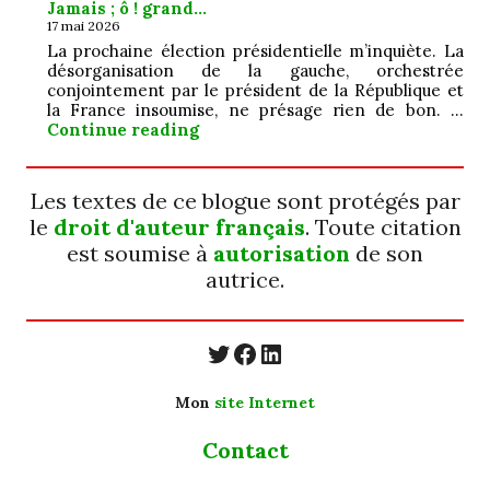
Jamais ; ô ! grand…
17 mai 2026
La prochaine élection présidentielle m’inquiète. La
désorganisation de la gauche, orchestrée
conjointement par le président de la République et
la France insoumise, ne présage rien de bon. …
Jamais ; ô ! grand…
Continue reading
Les textes de ce blogue sont protégés par
le
droit d'auteur français
. Toute citation
est soumise à
autorisation
de son
autrice.
https://twitter.com/
https://www.faceb
https://www.linkedin.com/in/cecyle-jung-cyjung/
Mon
site Internet
Contact