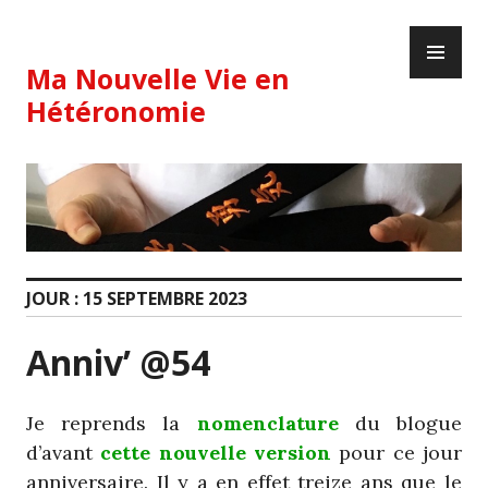
Skip
PR
to
ME
content
Ma Nouvelle Vie en
Hétéronomie
JOUR :
15 SEPTEMBRE 2023
Anniv’ @54
Je reprends la
nomenclature
du blogue
d’avant
cette nouvelle version
pour ce jour
anniversaire. Il y a en effet treize ans que le