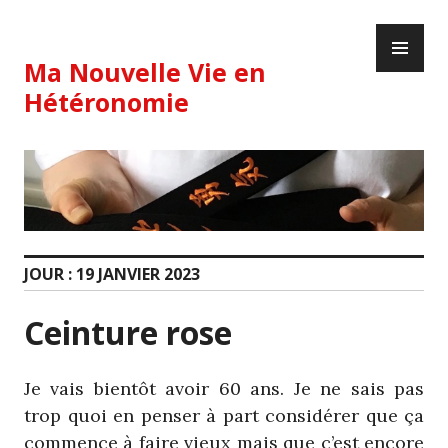
Skip
PR
to
ME
content
Ma Nouvelle Vie en
Hétéronomie
JOUR :
19 JANVIER 2023
Ceinture rose
Je vais bientôt avoir 60 ans. Je ne sais pas
trop quoi en penser à part considérer que ça
commence à faire vieux mais que c’est encore