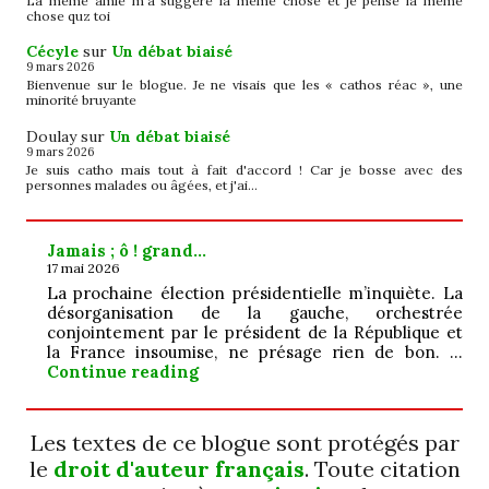
La même amie m'a suggéré la même chose et je pense la même
chose quz toi
Cécyle
sur
Un débat biaisé
9 mars 2026
Bienvenue sur le blogue. Je ne visais que les « cathos réac », une
minorité bruyante
Doulay
sur
Un débat biaisé
9 mars 2026
Je suis catho mais tout à fait d'accord ! Car je bosse avec des
personnes malades ou âgées, et j'ai…
Jamais ; ô ! grand…
17 mai 2026
La prochaine élection présidentielle m’inquiète. La
désorganisation de la gauche, orchestrée
conjointement par le président de la République et
la France insoumise, ne présage rien de bon. …
Jamais ; ô ! grand…
Continue reading
Les textes de ce blogue sont protégés par
le
droit d'auteur français
. Toute citation