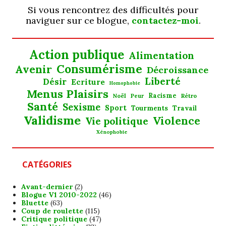
Si vous rencontrez des difficultés pour
naviguer sur ce blogue,
contactez-moi
.
Action publique
Alimentation
Consumérisme
Avenir
Décroissance
Liberté
Désir
Ecriture
Homophobie
Menus Plaisirs
Noël
Racisme
Rétro
Peur
Santé
Sexisme
Sport
Tourments
Travail
Validisme
Violence
Vie politique
Xénophobie
CATÉGORIES
Avant-dernier
(2)
Blogue V1 2010-2022
(46)
Bluette
(63)
Coup de roulette
(115)
Critique politique
(47)