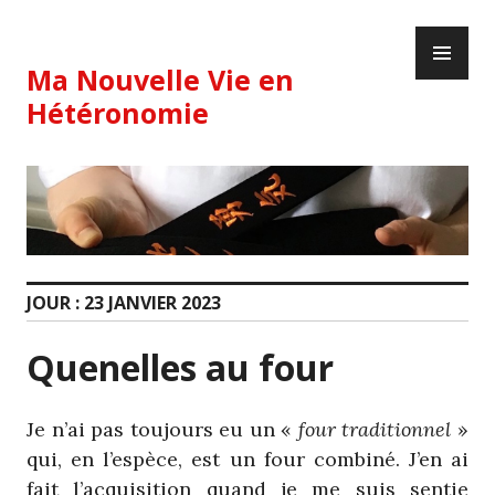
Skip
PR
to
ME
content
Ma Nouvelle Vie en
Hétéronomie
JOUR :
23 JANVIER 2023
Quenelles au four
Je n’ai pas toujours eu un «
four traditionnel
»
qui, en l’espèce, est un four combiné. J’en ai
fait l’acquisition quand je me suis sentie