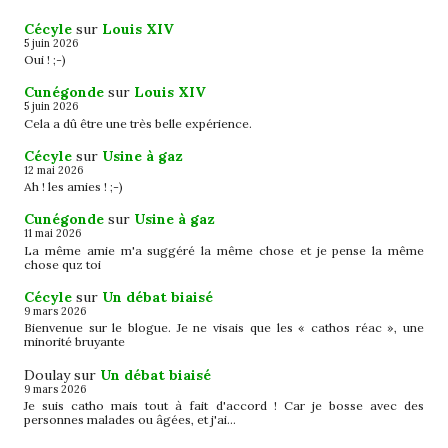
Cécyle
sur
Louis XIV
5 juin 2026
Oui ! ;-)
Cunégonde
sur
Louis XIV
5 juin 2026
Cela a dû être une très belle expérience.
Cécyle
sur
Usine à gaz
12 mai 2026
Ah ! les amies ! ;-)
Cunégonde
sur
Usine à gaz
11 mai 2026
La même amie m'a suggéré la même chose et je pense la même
chose quz toi
Cécyle
sur
Un débat biaisé
9 mars 2026
Bienvenue sur le blogue. Je ne visais que les « cathos réac », une
minorité bruyante
Doulay
sur
Un débat biaisé
9 mars 2026
Je suis catho mais tout à fait d'accord ! Car je bosse avec des
personnes malades ou âgées, et j'ai…