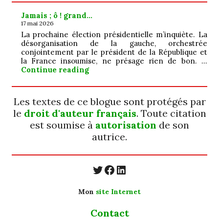
Jamais ; ô ! grand…
17 mai 2026
La prochaine élection présidentielle m’inquiète. La
désorganisation de la gauche, orchestrée
conjointement par le président de la République et
la France insoumise, ne présage rien de bon. …
Jamais ; ô ! grand…
Continue reading
Les textes de ce blogue sont protégés par
le
droit d'auteur français
. Toute citation
est soumise à
autorisation
de son
autrice.
https://twitter.com/
https://www.faceb
https://www.linkedin.com/in/cecyle-jung-cyjung/
Mon
site Internet
Contact