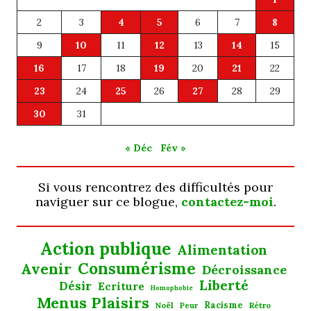
2
3
4
5
6
7
8
9
10
11
12
13
14
15
16
17
18
19
20
21
22
23
24
25
26
27
28
29
30
31
« Déc
Fév »
Si vous rencontrez des difficultés pour
naviguer sur ce blogue,
contactez-moi
.
Action publique
Alimentation
Consumérisme
Avenir
Décroissance
Liberté
Désir
Ecriture
Homophobie
Menus Plaisirs
Noël
Racisme
Rétro
Peur