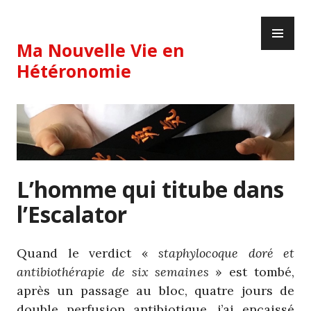
Skip
PR
to
ME
content
Ma Nouvelle Vie en
Hétéronomie
L’homme qui titube dans
l’Escalator
Quand le verdict «
staphylocoque doré et
antibiothérapie de six semaines
» est tombé,
après un passage au bloc, quatre jours de
double perfusion antibiotique, j’ai encaissé