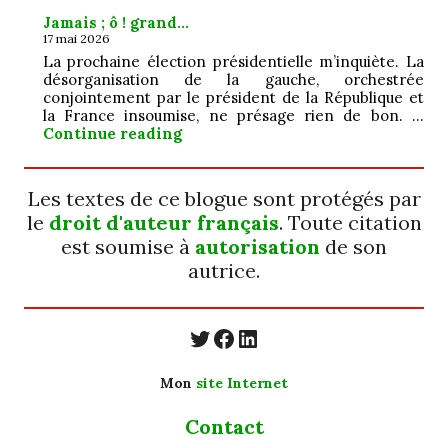
Jamais ; ô ! grand…
17 mai 2026
La prochaine élection présidentielle m’inquiète. La
désorganisation de la gauche, orchestrée
conjointement par le président de la République et
la France insoumise, ne présage rien de bon. …
Jamais ; ô ! grand…
Continue reading
Les textes de ce blogue sont protégés par
le
droit d'auteur français
. Toute citation
est soumise à
autorisation
de son
autrice.
https://twitter.com/
https://www.faceb
https://www.linkedin.com/in/cecyle-jung-cyjung/
Mon
site Internet
Contact