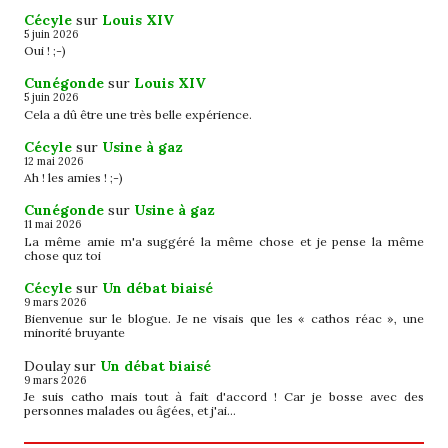
Cécyle
sur
Louis XIV
5 juin 2026
Oui ! ;-)
Cunégonde
sur
Louis XIV
5 juin 2026
Cela a dû être une très belle expérience.
Cécyle
sur
Usine à gaz
12 mai 2026
Ah ! les amies ! ;-)
Cunégonde
sur
Usine à gaz
11 mai 2026
La même amie m'a suggéré la même chose et je pense la même
chose quz toi
Cécyle
sur
Un débat biaisé
9 mars 2026
Bienvenue sur le blogue. Je ne visais que les « cathos réac », une
minorité bruyante
Doulay
sur
Un débat biaisé
9 mars 2026
Je suis catho mais tout à fait d'accord ! Car je bosse avec des
personnes malades ou âgées, et j'ai…