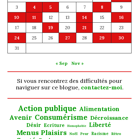
3
4
5
6
7
8
9
10
11
12
13
14
15
16
17
18
19
20
21
22
23
24
25
26
27
28
29
30
31
« Sep
Nov »
Si vous rencontrez des difficultés pour
naviguer sur ce blogue,
contactez-moi
.
Action publique
Alimentation
Consumérisme
Avenir
Décroissance
Liberté
Désir
Ecriture
Homophobie
Menus Plaisirs
Noël
Racisme
Rétro
Peur