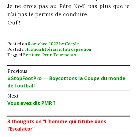
Je ne crois pas au Père Noël pas plus que je
n’ai pas le permis de conduire.
Ouf !
Posted on
8 octobre 2022
by
Cécyle
Posted in
Fiction littéraire
,
Introspection
Tagged
Ecriture
,
Peur
,
Tourments
Navigation
Previous
Previous
#StopFootPro — Boycottons la Coupe du monde
de
post:
de football
l’article
Next
Next
Vous avez dit PMR ?
post:
3 thoughts on “
L’homme qui titube dans
l’Escalator
”