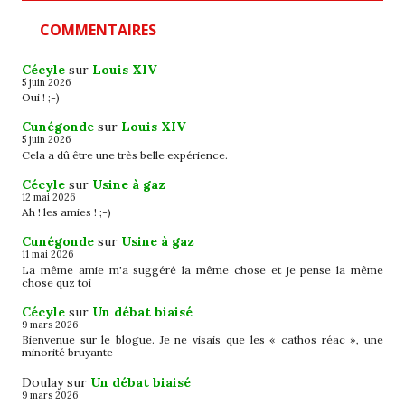
COMMENTAIRES
Cécyle
sur
Louis XIV
5 juin 2026
Oui ! ;-)
Cunégonde
sur
Louis XIV
5 juin 2026
Cela a dû être une très belle expérience.
Cécyle
sur
Usine à gaz
12 mai 2026
Ah ! les amies ! ;-)
Cunégonde
sur
Usine à gaz
11 mai 2026
La même amie m'a suggéré la même chose et je pense la même
chose quz toi
Cécyle
sur
Un débat biaisé
9 mars 2026
Bienvenue sur le blogue. Je ne visais que les « cathos réac », une
minorité bruyante
Doulay
sur
Un débat biaisé
9 mars 2026