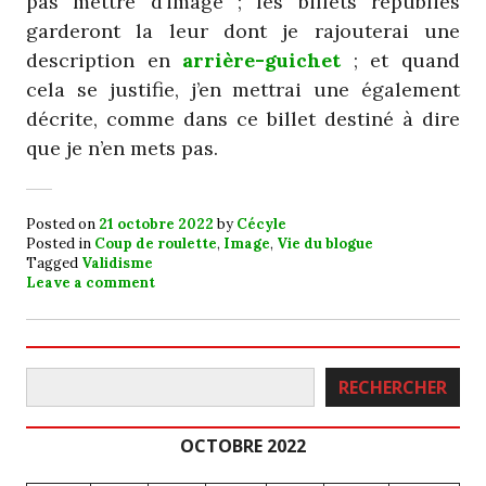
pas mettre d’image ; les billets republiés
garderont la leur dont je rajouterai une
description en
arrière-guichet
; et quand
cela se justifie, j’en mettrai une également
décrite, comme dans ce billet destiné à dire
que je n’en mets pas.
Posted on
21 octobre 2022
by
Cécyle
Posted in
Coup de roulette
,
Image
,
Vie du blogue
Tagged
Validisme
Leave a comment
Rechercher
RECHERCHER
OCTOBRE 2022