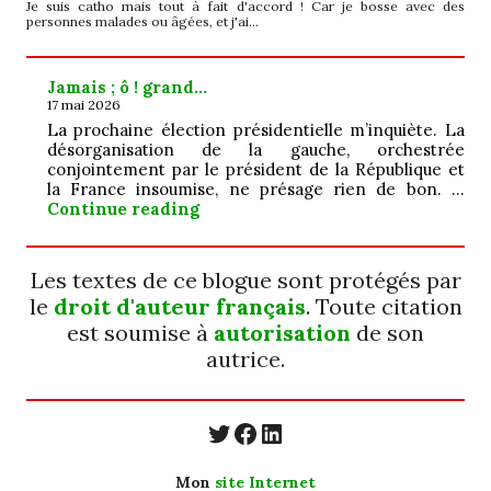
Je suis catho mais tout à fait d'accord ! Car je bosse avec des
personnes malades ou âgées, et j'ai…
Jamais ; ô ! grand…
17 mai 2026
La prochaine élection présidentielle m’inquiète. La
désorganisation de la gauche, orchestrée
conjointement par le président de la République et
la France insoumise, ne présage rien de bon. …
Jamais ; ô ! grand…
Continue reading
Les textes de ce blogue sont protégés par
le
droit d'auteur français
. Toute citation
est soumise à
autorisation
de son
autrice.
https://twitter.com/
https://www.faceb
https://www.linkedin.com/in/cecyle-jung-cyjung/
Mon
site Internet