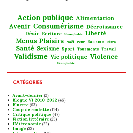
Action publique
Alimentation
Consumérisme
Avenir
Décroissance
Liberté
Désir
Ecriture
Homophobie
Menus Plaisirs
Noël
Racisme
Rétro
Peur
Santé
Sexisme
Sport
Tourments
Travail
Validisme
Violence
Vie politique
Xénophobie
CATÉGORIES
Avant-dernier
(2)
Blogue V1 2010-2022
(46)
Bluette
(63)
Coup de roulette
(114)
Critique politique
(47)
Fiction littéraire
(23)
Hétéronomie
(22)
Image
(33)