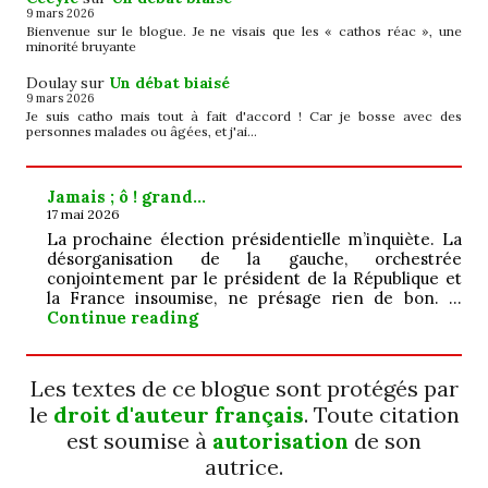
9 mars 2026
Bienvenue sur le blogue. Je ne visais que les « cathos réac », une
minorité bruyante
Doulay
sur
Un débat biaisé
9 mars 2026
Je suis catho mais tout à fait d'accord ! Car je bosse avec des
personnes malades ou âgées, et j'ai…
Jamais ; ô ! grand…
17 mai 2026
La prochaine élection présidentielle m’inquiète. La
désorganisation de la gauche, orchestrée
conjointement par le président de la République et
la France insoumise, ne présage rien de bon. …
Jamais ; ô ! grand…
Continue reading
Les textes de ce blogue sont protégés par
le
droit d'auteur français
. Toute citation
est soumise à
autorisation
de son
autrice.