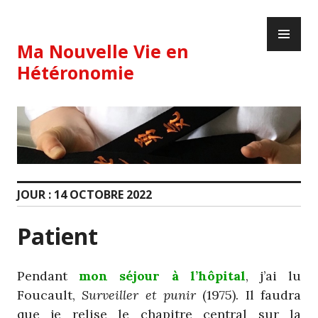
Skip
PR
to
ME
content
Ma Nouvelle Vie en
Hétéronomie
JOUR :
14 OCTOBRE 2022
Patient
Pendant
mon séjour à l’hôpital
, j’ai lu
Foucault,
Surveiller et punir
(1975). Il faudra
que je relise le chapitre central sur la