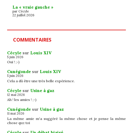
La « vraie gauche »
par Cécyle
22 juillet 2026
COMMENTAIRES
Cécyle
sur
Louis XIV
5 juin 2026
Oui ! ;-)
Cunégonde
sur
Louis XIV
5 juin 2026
Cela a dû être une très belle expérience.
Cécyle
sur
Usine à gaz
12 mai 2026
Ah ! les amies ! ;-)
Cunégonde
sur
Usine à gaz
11 mai 2026
La même amie m'a suggéré la même chose et je pense la même
chose quz toi
Cécyle
sur
Un débat biaisé