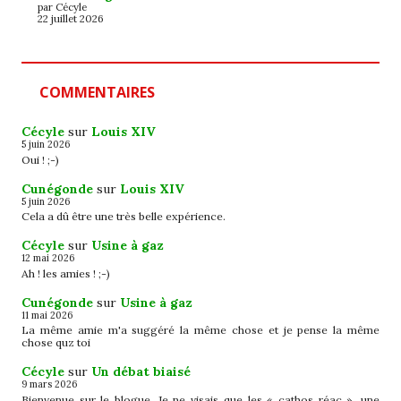
par Cécyle
22 juillet 2026
COMMENTAIRES
Cécyle
sur
Louis XIV
5 juin 2026
Oui ! ;-)
Cunégonde
sur
Louis XIV
5 juin 2026
Cela a dû être une très belle expérience.
Cécyle
sur
Usine à gaz
12 mai 2026
Ah ! les amies ! ;-)
Cunégonde
sur
Usine à gaz
11 mai 2026
La même amie m'a suggéré la même chose et je pense la même
chose quz toi
Cécyle
sur
Un débat biaisé
9 mars 2026
Bienvenue sur le blogue. Je ne visais que les « cathos réac », une