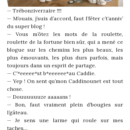
— Trébonziverzaire !!!!
— M’ouais, j’suis d’accord, faut l’fêter c’t’anniv’
du super blog !
— Vous m’ôtez les mots de la roulette,
roulette de la fortune bien sûr, qui a mené ce
blogue sur les chemins les plus beaux, les
plus émouvants, les plus durs parfois, mais
toujours dans un esprit de partage.
— C’*eeeee*st b*eeeeee*au Caddie.
— Yep ! On sent qu’mon Caddinounet est tout
chose.
— Douuuuuuze aaaaans !
— Bon, faut vraiment plein d’bougies sur
l’gâteau.
— Je sens une larme qui roule sur mes
taches…