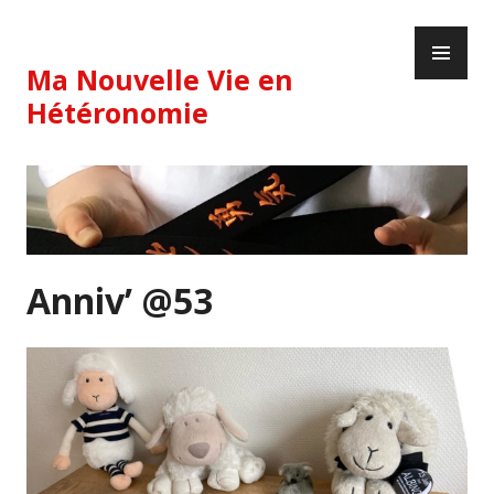
Skip
PR
to
ME
content
Ma Nouvelle Vie en
Hétéronomie
Anniv’ @53