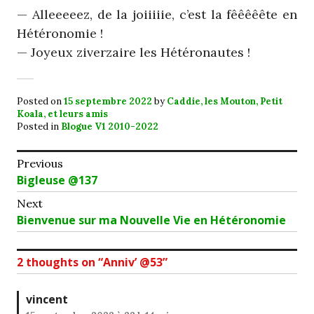
— Alleeeeez, de la joiiiiie, c’est la fêêêêête en
Hétéronomie !
— Joyeux ziverzaire les Hétéronautes !
Posted on
15 septembre 2022
by
Caddie, les Mouton, Petit
Koala, et leurs amis
Posted in
Blogue V1 2010-2022
Navigation
Previous
Previous
Bigleuse @137
de
post:
Next
l’article
Next
Bienvenue sur ma Nouvelle Vie en Hétéronomie
post:
2 thoughts on “
Anniv’ @53
”
vincent