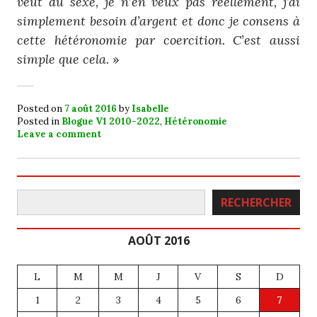
veut du sexe, je n’en veux pas réellement, j’ai
simplement besoin d’argent et donc je consens à
cette hétéronomie par coercition. C’est aussi
simple que cela.
»
Posted on
7 août 2016
by
Isabelle
Posted in
Blogue V1 2010-2022
,
Hétéronomie
Leave a comment
Rechercher
RECHERCHER
AOÛT 2016
L
M
M
J
V
S
D
1
2
3
4
5
6
7