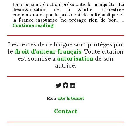
La prochaine élection présidentielle m’inquiète. La
désorganisation de la gauche, orchestrée
conjointement par le président de la République et
la France insoumise, ne présage rien de bon. …
Jamais ; ô ! grand…
Continue reading
Les textes de ce blogue sont protégés par
le
droit d'auteur français
. Toute citation
est soumise à
autorisation
de son
autrice.
https://twitter.com/
https://www.faceb
https://www.linkedin.com/in/cecyle-jung-cyjung/
Mon
site Internet
Contact