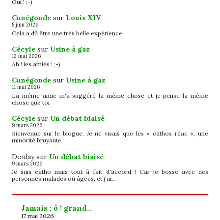
Oui ! ;-)
Cunégonde
sur
Louis XIV
5 juin 2026
Cela a dû être une très belle expérience.
Cécyle
sur
Usine à gaz
12 mai 2026
Ah ! les amies ! ;-)
Cunégonde
sur
Usine à gaz
11 mai 2026
La même amie m'a suggéré la même chose et je pense la même
chose quz toi
Cécyle
sur
Un débat biaisé
9 mars 2026
Bienvenue sur le blogue. Je ne visais que les « cathos réac », une
minorité bruyante
Doulay
sur
Un débat biaisé
9 mars 2026
Je suis catho mais tout à fait d'accord ! Car je bosse avec des
personnes malades ou âgées, et j'ai…
Jamais ; ô ! grand…
17 mai 2026