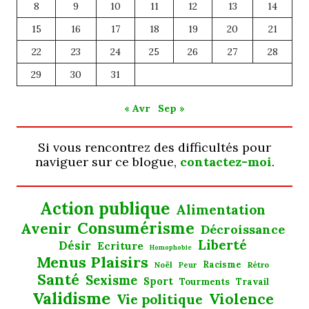
8
9
10
11
12
13
14
15
16
17
18
19
20
21
22
23
24
25
26
27
28
29
30
31
« Avr
Sep »
Si vous rencontrez des difficultés pour
naviguer sur ce blogue,
contactez-moi
.
Action publique
Alimentation
Consumérisme
Avenir
Décroissance
Liberté
Désir
Ecriture
Homophobie
Menus Plaisirs
Noël
Racisme
Rétro
Peur
Santé
Sexisme
Sport
Tourments
Travail
Validisme
Violence
Vie politique