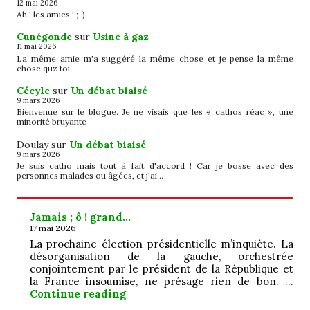
12 mai 2026
Ah ! les amies ! ;-)
Cunégonde
sur
Usine à gaz
11 mai 2026
La même amie m'a suggéré la même chose et je pense la même
chose quz toi
Cécyle
sur
Un débat biaisé
9 mars 2026
Bienvenue sur le blogue. Je ne visais que les « cathos réac », une
minorité bruyante
Doulay
sur
Un débat biaisé
9 mars 2026
Je suis catho mais tout à fait d'accord ! Car je bosse avec des
personnes malades ou âgées, et j'ai…
Jamais ; ô ! grand…
17 mai 2026
La prochaine élection présidentielle m’inquiète. La
désorganisation de la gauche, orchestrée
conjointement par le président de la République et
la France insoumise, ne présage rien de bon. …
Jamais ; ô ! grand…
Continue reading