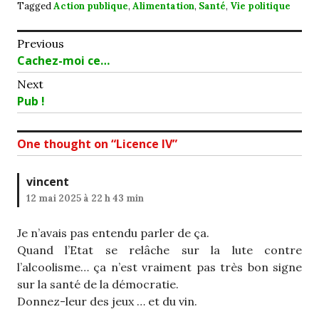
Tagged
Action publique
,
Alimentation
,
Santé
,
Vie politique
Navigation
Previous
Previous
Cachez-moi ce…
de
post:
Next
l’article
Next
Pub !
post:
One thought on “
Licence IV
”
vincent
12 mai 2025 à 22 h 43 min
Je n’avais pas entendu parler de ça.
Quand l’Etat se relâche sur la lute contre
l’alcoolisme… ça n’est vraiment pas très bon signe
sur la santé de la démocratie.
Donnez-leur des jeux … et du vin.