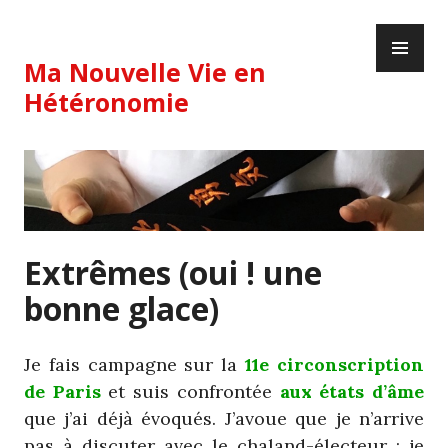
Skip
PR
to
ME
content
Ma Nouvelle Vie en
Hétéronomie
Extrêmes (oui ! une
bonne glace)
Je fais campagne sur la
11e circonscription
de Paris
et suis confrontée
aux états d’âme
que j’ai déjà évoqués. J’avoue que je n’arrive
pas à discuter avec le chaland-électeur ; je