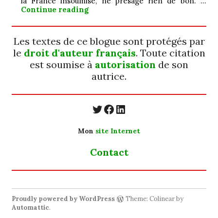
la France insoumise, ne présage rien de bon. …
Jamais ; ô ! grand…
Continue reading
Les textes de ce blogue sont protégés par
le
droit d'auteur français
. Toute citation
est soumise à
autorisation
de son
autrice.
https://twitter.com/
https://www.faceb
https://www.linkedin.com/in/cecyle-jung-cyjung/
Mon
site Internet
Contact
Proudly powered by WordPress
Theme: Colinear by
Automattic
.