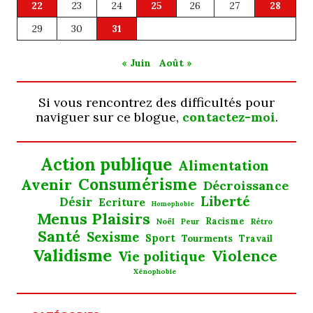
22
23
24
25
26
27
28
29
30
31
« Juin
Août »
Si vous rencontrez des difficultés pour
naviguer sur ce blogue,
contactez-moi
.
Action publique
Alimentation
Consumérisme
Avenir
Décroissance
Liberté
Désir
Ecriture
Homophobie
Menus Plaisirs
Noël
Racisme
Rétro
Peur
Santé
Sexisme
Sport
Tourments
Travail
Validisme
Violence
Vie politique
Xénophobie