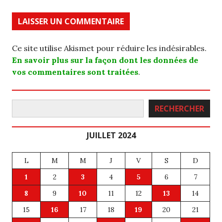
Ce site utilise Akismet pour réduire les indésirables.
En savoir plus sur la façon dont les données de
vos commentaires sont traitées
.
Rechercher
RECHERCHER
JUILLET 2024
L
M
M
J
V
S
D
1
2
3
4
5
6
7
8
9
10
11
12
13
14
15
16
17
18
19
20
21