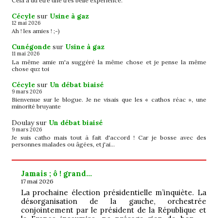
Cela a dû être une très belle expérience.
Cécyle
sur
Usine à gaz
12 mai 2026
Ah ! les amies ! ;-)
Cunégonde
sur
Usine à gaz
11 mai 2026
La même amie m'a suggéré la même chose et je pense la même
chose quz toi
Cécyle
sur
Un débat biaisé
9 mars 2026
Bienvenue sur le blogue. Je ne visais que les « cathos réac », une
minorité bruyante
Doulay
sur
Un débat biaisé
9 mars 2026
Je suis catho mais tout à fait d'accord ! Car je bosse avec des
personnes malades ou âgées, et j'ai…
Jamais ; ô ! grand…
17 mai 2026
La prochaine élection présidentielle m’inquiète. La
désorganisation de la gauche, orchestrée
conjointement par le président de la République et