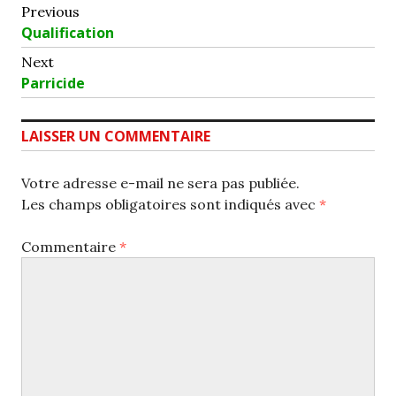
Navigation
Previous
Previous
Qualification
de
post:
Next
l’article
Next
Parricide
post:
LAISSER UN COMMENTAIRE
Votre adresse e-mail ne sera pas publiée.
Les champs obligatoires sont indiqués avec
*
Commentaire
*