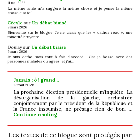
11 mai 2026
La même amie m'a suggéré la même chose et je pense la même
chose quz toi
Cécyle
sur
Un débat biaisé
9 mars 2026
Bienvenue sur le blogue. Je ne visais que les « cathos réac », une
minorité bruyante
Doulay
sur
Un débat biaisé
9 mars 2026
Je suis catho mais tout à fait d'accord ! Car je bosse avec des
personnes malades ou âgées, et j'ai…
Jamais ; ô ! grand…
17 mai 2026
La prochaine élection présidentielle m’inquiète. La
désorganisation de la gauche, orchestrée
conjointement par le président de la République et
la France insoumise, ne présage rien de bon. …
Jamais ; ô ! grand…
Continue reading
Les textes de ce blogue sont protégés par