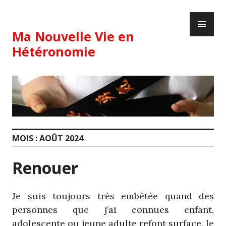
Skip
PR
to
ME
content
Ma Nouvelle Vie en
Hétéronomie
MOIS :
AOÛT 2024
Renouer
Je suis toujours très embêtée quand des
personnes que j’ai connues enfant,
adolescente ou jeune adulte refont surface, le