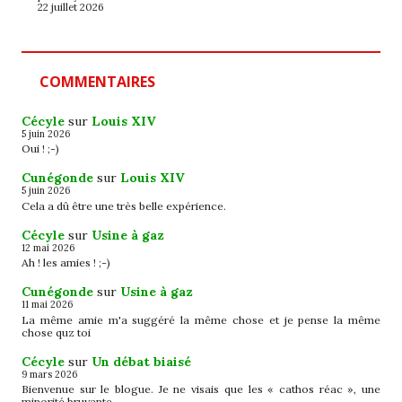
22 juillet 2026
COMMENTAIRES
Cécyle
sur
Louis XIV
5 juin 2026
Oui ! ;-)
Cunégonde
sur
Louis XIV
5 juin 2026
Cela a dû être une très belle expérience.
Cécyle
sur
Usine à gaz
12 mai 2026
Ah ! les amies ! ;-)
Cunégonde
sur
Usine à gaz
11 mai 2026
La même amie m'a suggéré la même chose et je pense la même
chose quz toi
Cécyle
sur
Un débat biaisé
9 mars 2026
Bienvenue sur le blogue. Je ne visais que les « cathos réac », une
minorité bruyante