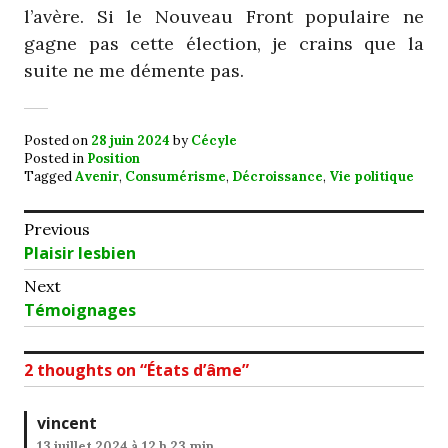
l’avère. Si le Nouveau Front populaire ne
gagne pas cette élection, je crains que la
suite ne me démente pas.
Posted on
28 juin 2024
by
Cécyle
Posted in
Position
Tagged
Avenir
,
Consumérisme
,
Décroissance
,
Vie politique
Navigation
Previous
Previous
Plaisir lesbien
de
post:
Next
l’article
Next
Témoignages
post:
2 thoughts on “
États d’âme
”
vincent
13 juillet 2024 à 12 h 23 min