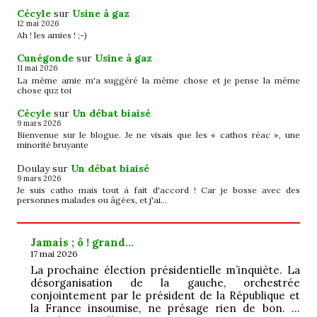
Cécyle
sur
Usine à gaz
12 mai 2026
Ah ! les amies ! ;-)
Cunégonde
sur
Usine à gaz
11 mai 2026
La même amie m'a suggéré la même chose et je pense la même
chose quz toi
Cécyle
sur
Un débat biaisé
9 mars 2026
Bienvenue sur le blogue. Je ne visais que les « cathos réac », une
minorité bruyante
Doulay
sur
Un débat biaisé
9 mars 2026
Je suis catho mais tout à fait d'accord ! Car je bosse avec des
personnes malades ou âgées, et j'ai…
Jamais ; ô ! grand…
17 mai 2026
La prochaine élection présidentielle m’inquiète. La
désorganisation de la gauche, orchestrée
conjointement par le président de la République et
la France insoumise, ne présage rien de bon. …