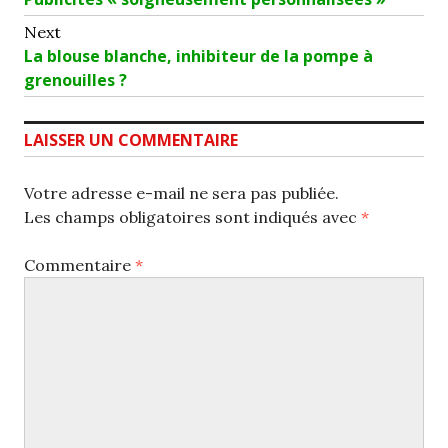
de
post:
Next
l’article
Next
La blouse blanche, inhibiteur de la pompe à
post:
grenouilles ?
LAISSER UN COMMENTAIRE
Votre adresse e-mail ne sera pas publiée.
Les champs obligatoires sont indiqués avec
*
Commentaire
*