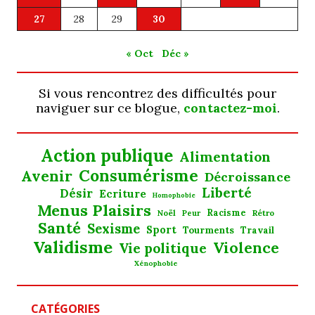
27
28
29
30
« Oct
Déc »
Si vous rencontrez des difficultés pour
naviguer sur ce blogue,
contactez-moi
.
Action publique
Alimentation
Consumérisme
Avenir
Décroissance
Liberté
Désir
Ecriture
Homophobie
Menus Plaisirs
Noël
Racisme
Rétro
Peur
Santé
Sexisme
Sport
Tourments
Travail
Validisme
Violence
Vie politique
Xénophobie
CATÉGORIES