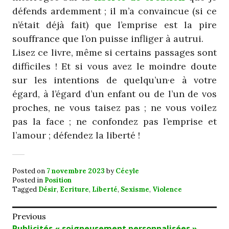
défends ardemment ; il m’a convaincue (si ce
n’était déjà fait) que l’emprise est la pire
souffrance que l’on puisse infliger à autrui.
Lisez ce livre, même si certains passages sont
difficiles ! Et si vous avez le moindre doute
sur les intentions de quelqu’un·e à votre
égard, à l’égard d’un enfant ou de l’un de vos
proches, ne vous taisez pas ; ne vous voilez
pas la face ; ne confondez pas l’emprise et
l’amour ; défendez la liberté !
Posted on
7 novembre 2023
by
Cécyle
Posted in
Position
Tagged
Désir
,
Ecriture
,
Liberté
,
Sexisme
,
Violence
Navigation
Previous
Previous
Publicités « soigneusement personnalisées »