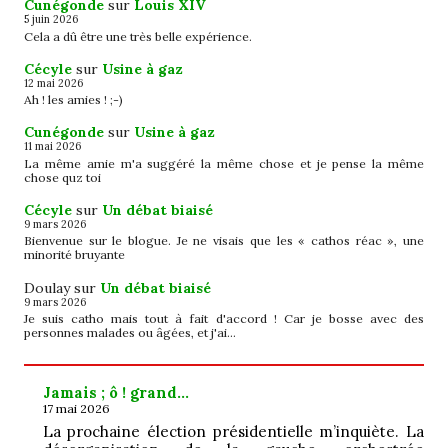
Cunégonde
sur
Louis XIV
5 juin 2026
Cela a dû être une très belle expérience.
Cécyle
sur
Usine à gaz
12 mai 2026
Ah ! les amies ! ;-)
Cunégonde
sur
Usine à gaz
11 mai 2026
La même amie m'a suggéré la même chose et je pense la même
chose quz toi
Cécyle
sur
Un débat biaisé
9 mars 2026
Bienvenue sur le blogue. Je ne visais que les « cathos réac », une
minorité bruyante
Doulay
sur
Un débat biaisé
9 mars 2026
Je suis catho mais tout à fait d'accord ! Car je bosse avec des
personnes malades ou âgées, et j'ai…
Jamais ; ô ! grand…
17 mai 2026
La prochaine élection présidentielle m’inquiète. La