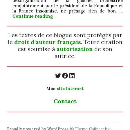
désorganisation de la gauche, orchestrée
conjointement par le président de la République et
la France insoumise, ne présage rien de bon. …
Jamais ; ô ! grand…
Continue reading
Les textes de ce blogue sont protégés par
le
droit d'auteur français
. Toute citation
est soumise à
autorisation
de son
autrice.
https://twitter.com/
https://www.faceb
https://www.linkedin.com/in/cecyle-jung-cyjung/
Mon
site Internet
Contact
Proudly powered by WordPress
Theme: Colinear by