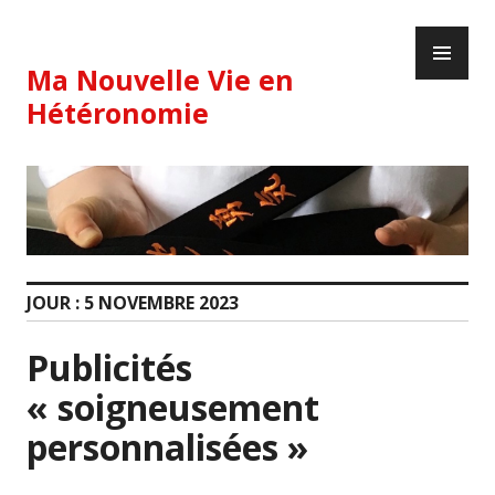
Skip
PR
to
ME
content
Ma Nouvelle Vie en
Hétéronomie
JOUR :
5 NOVEMBRE 2023
Publicités
« soigneusement
personnalisées »