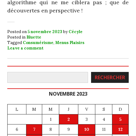
algorithme qui ne me ciblera pas ; que de
découvertes en perspective !
Posted on
5 novembre 2023
by
Cécyle
Posted in
Bluette
Tagged
Consumérisme
,
Menus Plaisirs
Leave a comment
Rechercher
RECHERCHER
NOVEMBRE 2023
L
M
M
J
V
S
D
1
2
3
4
5
6
7
8
9
10
11
12