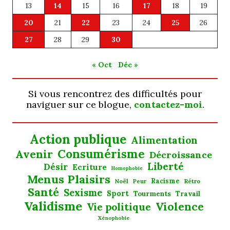
13
14
15
16
17
18
19
20
21
22
23
24
25
26
27
28
29
30
« Oct
Déc »
Si vous rencontrez des difficultés pour
naviguer sur ce blogue,
contactez-moi
.
Action publique
Alimentation
Consumérisme
Avenir
Décroissance
Liberté
Désir
Ecriture
Homophobie
Menus Plaisirs
Noël
Racisme
Rétro
Peur
Santé
Sexisme
Sport
Tourments
Travail
Validisme
Violence
Vie politique
Xénophobie