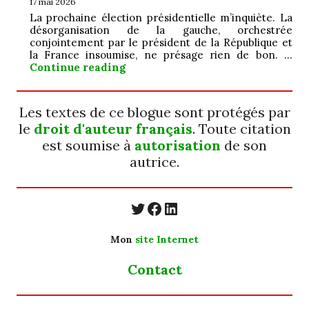
17 mai 2026
La prochaine élection présidentielle m’inquiète. La
désorganisation de la gauche, orchestrée
conjointement par le président de la République et
la France insoumise, ne présage rien de bon. …
Jamais ; ô ! grand…
Continue reading
Les textes de ce blogue sont protégés par
le
droit d'auteur français
. Toute citation
est soumise à
autorisation
de son
autrice.
https://twitter.com/
https://www.faceb
https://www.linkedin.com/in/cecyle-jung-cyjung/
Mon
site Internet
Contact