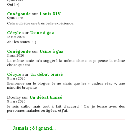
Oui ! ;-)
Cunégonde
sur
Louis XIV
5 juin 2026
Cela a dû être une très belle expérience.
Cécyle
sur
Usine à gaz
12 mai 2026
Ah ! les amies ! ;-)
Cunégonde
sur
Usine à gaz
11 mai 2026
La même amie m'a suggéré la même chose et je pense la même
chose quz toi
Cécyle
sur
Un débat biaisé
9 mars 2026
Bienvenue sur le blogue. Je ne visais que les « cathos réac », une
minorité bruyante
Doulay
sur
Un débat biaisé
9 mars 2026
Je suis catho mais tout à fait d'accord ! Car je bosse avec des
personnes malades ou âgées, et j'ai…
Jamais ; ô ! grand…