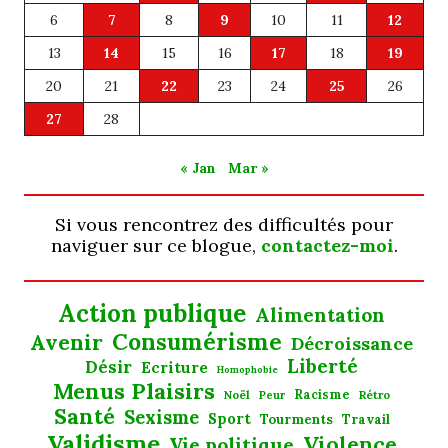
6
7
8
9
10
11
12
13
14
15
16
17
18
19
20
21
22
23
24
25
26
27
28
« Jan
Mar »
Si vous rencontrez des difficultés pour
naviguer sur ce blogue,
contactez-moi
.
Action publique
Alimentation
Consumérisme
Avenir
Décroissance
Liberté
Désir
Ecriture
Homophobie
Menus Plaisirs
Noël
Racisme
Rétro
Peur
Santé
Sexisme
Sport
Tourments
Travail
Validisme
Violence
Vie politique