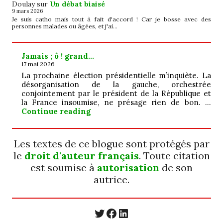
Doulay
sur
Un débat biaisé
9 mars 2026
Je suis catho mais tout à fait d'accord ! Car je bosse avec des
personnes malades ou âgées, et j'ai…
Jamais ; ô ! grand…
17 mai 2026
La prochaine élection présidentielle m’inquiète. La
désorganisation de la gauche, orchestrée
conjointement par le président de la République et
la France insoumise, ne présage rien de bon. …
Jamais ; ô ! grand…
Continue reading
Les textes de ce blogue sont protégés par
le
droit d'auteur français
. Toute citation
est soumise à
autorisation
de son
autrice.
https://twitter.com/
https://www.faceb
https://www.linkedin.com/in/cecyle-jung-cyjung/