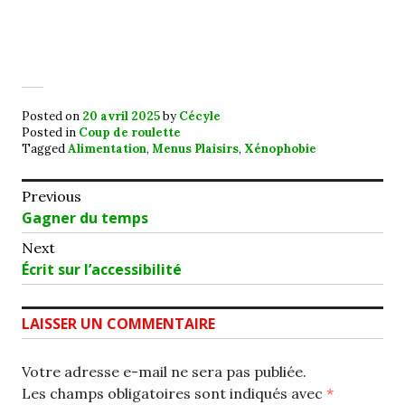
Posted on
20 avril 2025
by
Cécyle
Posted in
Coup de roulette
Tagged
Alimentation
,
Menus Plaisirs
,
Xénophobie
Navigation
Previous
Previous
Gagner du temps
de
post:
Next
l’article
Next
Écrit sur l’accessibilité
post:
LAISSER UN COMMENTAIRE
Votre adresse e-mail ne sera pas publiée.
Les champs obligatoires sont indiqués avec
*