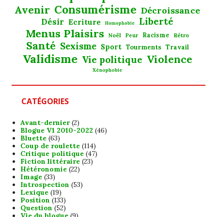
Consumérisme
Avenir
Décroissance
Liberté
Désir
Ecriture
Homophobie
Menus Plaisirs
Noël
Racisme
Rétro
Peur
Santé
Sexisme
Sport
Tourments
Travail
Validisme
Violence
Vie politique
Xénophobie
CATÉGORIES
Avant-dernier
(2)
Blogue V1 2010-2022
(46)
Bluette
(63)
Coup de roulette
(114)
Critique politique
(47)
Fiction littéraire
(23)
Hétéronomie
(22)
Image
(33)
Introspection
(53)
Lexique
(19)
Position
(133)
Question
(52)
Vie du blogue
(9)