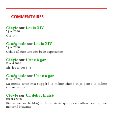
COMMENTAIRES
Cécyle
sur
Louis XIV
5 juin 2026
Oui ! ;-)
Cunégonde
sur
Louis XIV
5 juin 2026
Cela a dû être une très belle expérience.
Cécyle
sur
Usine à gaz
12 mai 2026
Ah ! les amies ! ;-)
Cunégonde
sur
Usine à gaz
11 mai 2026
La même amie m'a suggéré la même chose et je pense la même
chose quz toi
Cécyle
sur
Un débat biaisé
9 mars 2026
Bienvenue sur le blogue. Je ne visais que les « cathos réac », une
minorité bruyante