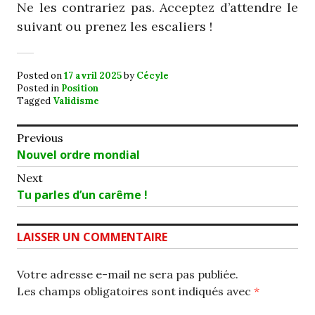
Ne les contrariez pas. Acceptez d’attendre le
suivant ou prenez les escaliers !
Posted on
17 avril 2025
by
Cécyle
Posted in
Position
Tagged
Validisme
Navigation
Previous
Previous
Nouvel ordre mondial
de
post:
Next
l’article
Next
Tu parles d’un carême !
post:
LAISSER UN COMMENTAIRE
Votre adresse e-mail ne sera pas publiée.
Les champs obligatoires sont indiqués avec
*