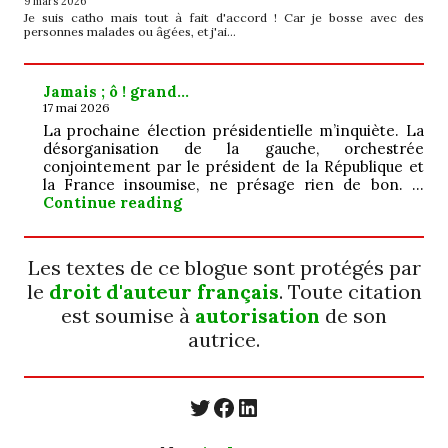
9 mars 2026
Je suis catho mais tout à fait d'accord ! Car je bosse avec des
personnes malades ou âgées, et j'ai…
Jamais ; ô ! grand…
17 mai 2026
La prochaine élection présidentielle m’inquiète. La
désorganisation de la gauche, orchestrée
conjointement par le président de la République et
la France insoumise, ne présage rien de bon. …
Jamais ; ô ! grand…
Continue reading
Les textes de ce blogue sont protégés par
le
droit d'auteur français
. Toute citation
est soumise à
autorisation
de son
autrice.
https://twitter.com/
https://www.faceb
https://www.linkedin.com/in/cecyle-jung-cyjung/