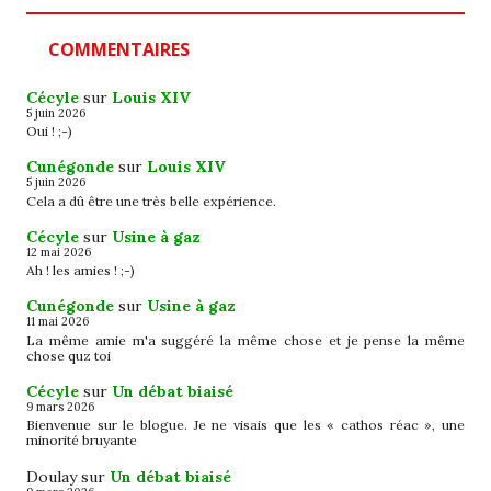
COMMENTAIRES
Cécyle
sur
Louis XIV
5 juin 2026
Oui ! ;-)
Cunégonde
sur
Louis XIV
5 juin 2026
Cela a dû être une très belle expérience.
Cécyle
sur
Usine à gaz
12 mai 2026
Ah ! les amies ! ;-)
Cunégonde
sur
Usine à gaz
11 mai 2026
La même amie m'a suggéré la même chose et je pense la même
chose quz toi
Cécyle
sur
Un débat biaisé
9 mars 2026
Bienvenue sur le blogue. Je ne visais que les « cathos réac », une
minorité bruyante
Doulay
sur
Un débat biaisé