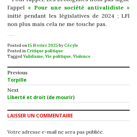
l’appel
« Pour une société antivalidiste »
initié pendant les législatives de 2024 ; LFI
non plus mais cela ne me touche pas.
Posted on
15 février 2025
by
Cécyle
Posted in
Critique politique
Tagged
Validisme
,
Vie politique
,
Violence
Navigation
Previous
Previous
Torpille
de
post:
Next
l’article
Next
Liberté et droit (de mourir)
post:
LAISSER UN COMMENTAIRE
Votre adresse e-mail ne sera pas publiée.