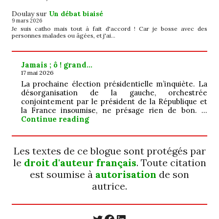
Doulay
sur
Un débat biaisé
9 mars 2026
Je suis catho mais tout à fait d'accord ! Car je bosse avec des
personnes malades ou âgées, et j'ai…
Jamais ; ô ! grand…
17 mai 2026
La prochaine élection présidentielle m’inquiète. La
désorganisation de la gauche, orchestrée
conjointement par le président de la République et
la France insoumise, ne présage rien de bon. …
Jamais ; ô ! grand…
Continue reading
Les textes de ce blogue sont protégés par
le
droit d'auteur français
. Toute citation
est soumise à
autorisation
de son
autrice.
https://twitter.com/
https://www.faceb
https://www.linkedin.com/in/cecyle-jung-cyjung/