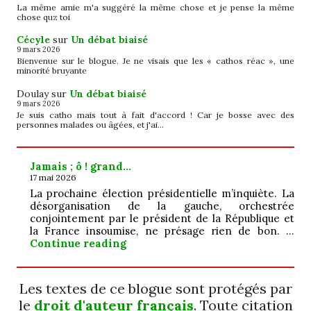
La même amie m'a suggéré la même chose et je pense la même
chose quz toi
Cécyle
sur
Un débat biaisé
9 mars 2026
Bienvenue sur le blogue. Je ne visais que les « cathos réac », une
minorité bruyante
Doulay
sur
Un débat biaisé
9 mars 2026
Je suis catho mais tout à fait d'accord ! Car je bosse avec des
personnes malades ou âgées, et j'ai…
Jamais ; ô ! grand…
17 mai 2026
La prochaine élection présidentielle m’inquiète. La
désorganisation de la gauche, orchestrée
conjointement par le président de la République et
la France insoumise, ne présage rien de bon. …
Jamais ; ô ! grand…
Continue reading
Les textes de ce blogue sont protégés par
le
droit d'auteur français
. Toute citation