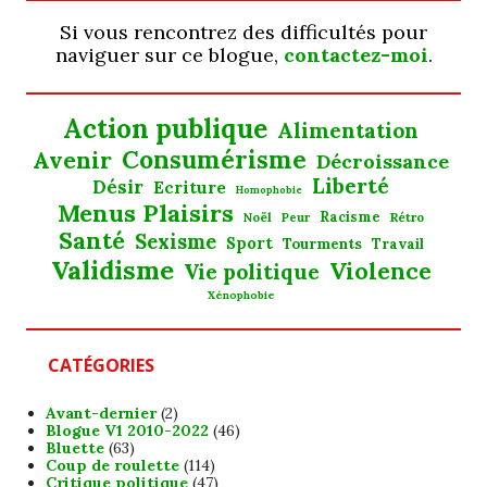
Si vous rencontrez des difficultés pour
naviguer sur ce blogue,
contactez-moi
.
Action publique
Alimentation
Consumérisme
Avenir
Décroissance
Liberté
Désir
Ecriture
Homophobie
Menus Plaisirs
Noël
Racisme
Rétro
Peur
Santé
Sexisme
Sport
Tourments
Travail
Validisme
Violence
Vie politique
Xénophobie
CATÉGORIES
Avant-dernier
(2)
Blogue V1 2010-2022
(46)
Bluette
(63)
Coup de roulette
(114)
Critique politique
(47)