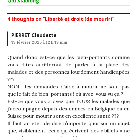
Next
Qiu Xiaolong
post:
4 thoughts on “
Liberté et droit (de mourir)
”
PIERRET Claudette
19 février 2025 à 12 h 19 min
Quand donc est-ce que les bien-portants comme
vous dites arrêteront de parler à la place des
malades et des personnes lourdement handicapées
???
NON ! les demandes d’aide à mourir ne sont pas
que le fait de bien-portants ! où avez-vous vu ça ?
Est-ce que vous croyez que TOUS les malades que
j’accompagne depuis des années en Belgique ou en
Suisse pour mourir sont en excellente santé ???
Il faut arrêter de dire n’importe quoi sur un sujet
que, visiblement, ceux qui écrivent des « billets » ne