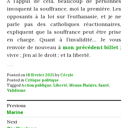
À l’appui de cela, beaucoup de personnes
invoquent la souffrance, moi la première. Les
opposants à la loi sur l’euthanasie, et je ne
parle pas des catholiques réactionnaires,
expliquent que la souffrance peut être prise
en charge. Quant à l’invalidité… Je vous
renvoie de nouveau à
mon précédent billet
;
vivre ; j’en ai le droit ; et la liberté.
Posted on
18 février 2025
by
Cécyle
Posted in
Critique politique
Tagged
Action publique
,
Liberté
,
Menus Plaisirs
,
Santé
,
Validisme
Navigation
Previous
Previous
Marine
de
post:
Next
l’article