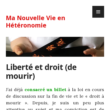
Skip
PR
to
ME
content
Ma Nouvelle Vie en
Hétéronomie
Liberté et droit (de
mourir)
J’ai déjà
consacré un billet
à la loi en cours
de discussion sur la fin de vie et le « droit à
mourir ». Depuis, je suis un peu plus
attentive au sujet et ma conviction est de