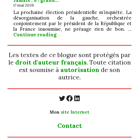
Jamais ; ô ! grand…
17 mai 2026
La prochaine élection présidentielle m’inquiète. La
désorganisation de la gauche, orchestrée
conjointement par le président de la République et
la France insoumise, ne présage rien de bon. …
Jamais ; ô ! grand…
Continue reading
Les textes de ce blogue sont protégés par
le
droit d'auteur français
. Toute citation
est soumise à
autorisation
de son
autrice.
https://twitter.com/
https://www.faceb
https://www.linkedin.com/in/cecyle-jung-cyjung/
Mon
site Internet
Contact