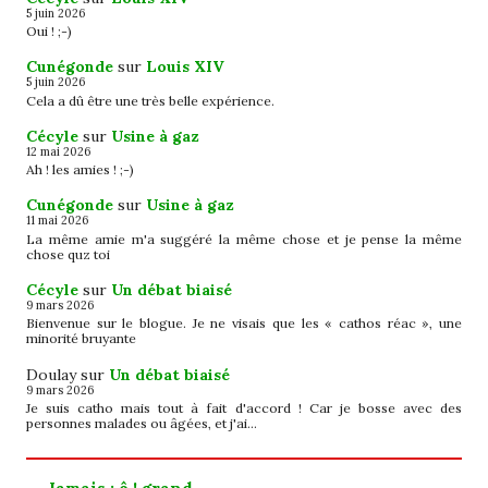
5 juin 2026
Oui ! ;-)
Cunégonde
sur
Louis XIV
5 juin 2026
Cela a dû être une très belle expérience.
Cécyle
sur
Usine à gaz
12 mai 2026
Ah ! les amies ! ;-)
Cunégonde
sur
Usine à gaz
11 mai 2026
La même amie m'a suggéré la même chose et je pense la même
chose quz toi
Cécyle
sur
Un débat biaisé
9 mars 2026
Bienvenue sur le blogue. Je ne visais que les « cathos réac », une
minorité bruyante
Doulay
sur
Un débat biaisé
9 mars 2026
Je suis catho mais tout à fait d'accord ! Car je bosse avec des
personnes malades ou âgées, et j'ai…