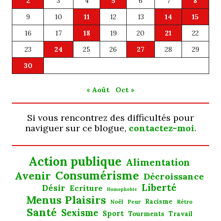
2
3
4
5
6
7
8
9
10
11
12
13
14
15
16
17
18
19
20
21
22
23
24
25
26
27
28
29
30
« Août
Oct »
Si vous rencontrez des difficultés pour
naviguer sur ce blogue,
contactez-moi
.
Action publique
Alimentation
Consumérisme
Avenir
Décroissance
Liberté
Désir
Ecriture
Homophobie
Menus Plaisirs
Noël
Racisme
Rétro
Peur
Santé
Sexisme
Sport
Tourments
Travail