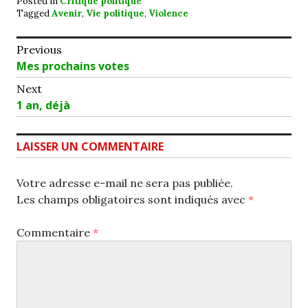
Posted in
Critique politique
Tagged
Avenir
,
Vie politique
,
Violence
Navigation
Previous
Previous
Mes prochains votes
de
post:
Next
l’article
Next
1 an, déjà
post:
LAISSER UN COMMENTAIRE
Votre adresse e-mail ne sera pas publiée.
Les champs obligatoires sont indiqués avec
*
Commentaire
*