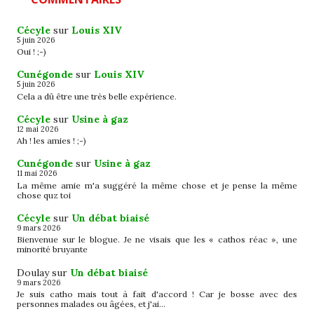
Cécyle
sur
Louis XIV
5 juin 2026
Oui ! ;-)
Cunégonde
sur
Louis XIV
5 juin 2026
Cela a dû être une très belle expérience.
Cécyle
sur
Usine à gaz
12 mai 2026
Ah ! les amies ! ;-)
Cunégonde
sur
Usine à gaz
11 mai 2026
La même amie m'a suggéré la même chose et je pense la même
chose quz toi
Cécyle
sur
Un débat biaisé
9 mars 2026
Bienvenue sur le blogue. Je ne visais que les « cathos réac », une
minorité bruyante
Doulay
sur
Un débat biaisé
9 mars 2026
Je suis catho mais tout à fait d'accord ! Car je bosse avec des
personnes malades ou âgées, et j'ai…