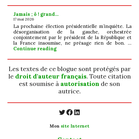
Jamais ; ô ! grand…
17 mai 2026
La prochaine élection présidentielle m’inquiète. La
désorganisation de la gauche, orchestrée
conjointement par le président de la République et
la France insoumise, ne présage rien de bon. …
Jamais ; ô ! grand…
Continue reading
Les textes de ce blogue sont protégés par
le
droit d'auteur français
. Toute citation
est soumise à
autorisation
de son
autrice.
https://twitter.com/
https://www.faceb
https://www.linkedin.com/in/cecyle-jung-cyjung/
Mon
site Internet