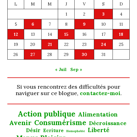
L
M
M
J
V
S
D
1
2
3
4
5
6
7
8
9
10
11
12
13
14
15
16
17
18
19
20
21
22
23
24
25
26
27
28
29
30
31
« Juil
Sep »
Si vous rencontrez des difficultés pour
naviguer sur ce blogue,
contactez-moi
.
Action publique
Alimentation
Consumérisme
Avenir
Décroissance
Liberté
Désir
Ecriture
Homophobie