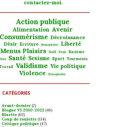
contactez-moi
.
Action publique
Avenir
Alimentation
Consumérisme
Décroissance
Liberté
Désir
Ecriture
Homophobie
Menus Plaisirs
Noël
Racisme
Peur
Santé
Sexisme
Sport
Tourments
étro
Validisme
Vie politique
Travail
Violence
Xénophobie
CATÉGORIES
Avant-dernier
(2)
Blogue V1 2010-2022
(46)
Bluette
(63)
Coup de roulette
(114)
Critique politique
(47)