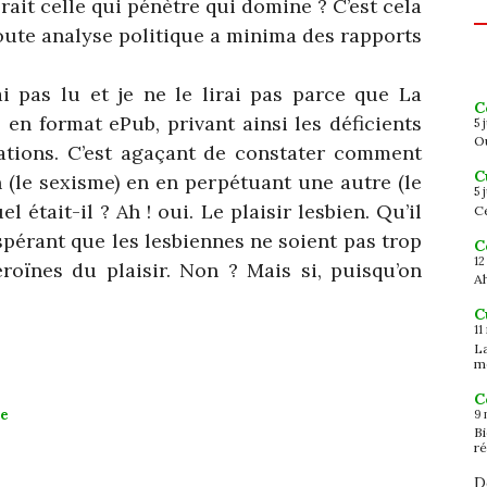
ait celle qui pénètre qui domine ? C’est cela
toute analyse politique a minima des rapports
’ai pas lu et je ne le lirai pas parce que La
C
 en format ePub, privant ainsi les déficients
5 
Ou
cations. C’est agaçant de constater comment
C
(le sexisme) en en perpétuant une autre (le
5 
l était-il ? Ah ! oui. Le plaisir lesbien. Qu’il
Ce
espérant que les lesbiennes ne soient pas trop
C
12
roïnes du plaisir. Non ? Mais si, puisqu’on
Ah
C
11
L
m
C
me
9 
B
ré
D