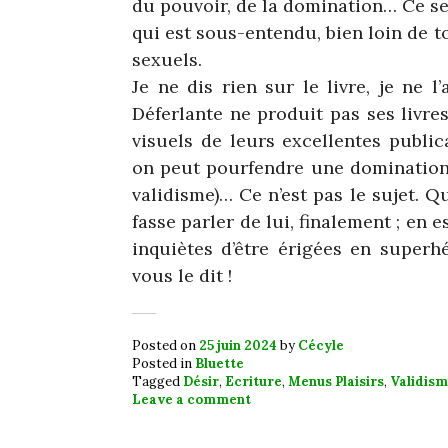
du pouvoir, de la domination… Ce ser
qui est sous-entendu, bien loin de 
sexuels.
Je ne dis rien sur le livre, je ne l
Déferlante ne produit pas ses livres
visuels de leurs excellentes publi
on peut pourfendre une domination 
validisme)… Ce n’est pas le sujet. Que
fasse parler de lui, finalement ; en 
inquiètes d’être érigées en superhé
vous le dit !
Posted on
25 juin 2024
by
Cécyle
Posted in
Bluette
Tagged
Désir
,
Ecriture
,
Menus Plaisirs
,
Validis
Leave a comment