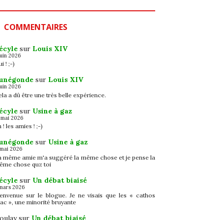
COMMENTAIRES
écyle
sur
Louis XIV
juin 2026
i ! ;-)
unégonde
sur
Louis XIV
juin 2026
la a dû être une très belle expérience.
écyle
sur
Usine à gaz
 mai 2026
 ! les amies ! ;-)
unégonde
sur
Usine à gaz
 mai 2026
a même amie m'a suggéré la même chose et je pense la
ême chose quz toi
écyle
sur
Un débat biaisé
mars 2026
ienvenue sur le blogue. Je ne visais que les « cathos
ac », une minorité bruyante
oulay
sur
Un débat biaisé