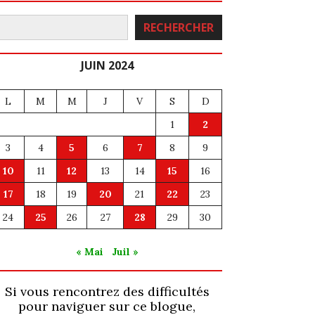
echercher
RECHERCHER
JUIN 2024
L
M
M
J
V
S
D
1
2
3
4
5
6
7
8
9
10
11
12
13
14
15
16
17
18
19
20
21
22
23
24
25
26
27
28
29
30
« Mai
Juil »
Si vous rencontrez des difficultés
pour naviguer sur ce blogue,