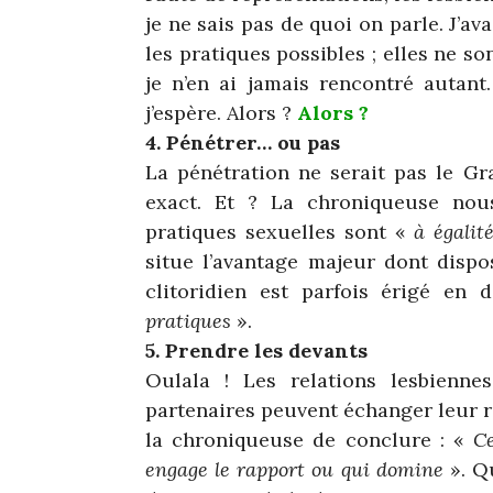
je ne sais pas de quoi on parle. J’av
les pratiques possibles ; elles ne so
je n’en ai jamais rencontré autant
j’espère. Alors ?
Alors ?
4. Pénétrer… ou pas
La pénétration ne serait pas le Gra
exact. Et ? La chroniqueuse nou
pratiques sexuelles sont «
à égalit
situe l’avantage majeur dont dispos
clitoridien est parfois érigé en
pratiques
».
5. Prendre les devants
Oulala ! Les relations lesbienne
partenaires peuvent échanger leur r
la chroniqueuse de conclure : «
Ce
engage le rapport ou qui domine
». Qu