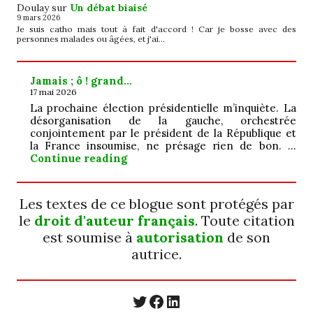
Doulay
sur
Un débat biaisé
9 mars 2026
Je suis catho mais tout à fait d'accord ! Car je bosse avec des
personnes malades ou âgées, et j'ai…
Jamais ; ô ! grand…
17 mai 2026
La prochaine élection présidentielle m’inquiète. La
désorganisation de la gauche, orchestrée
conjointement par le président de la République et
la France insoumise, ne présage rien de bon. …
Jamais ; ô ! grand…
Continue reading
Les textes de ce blogue sont protégés par
le
droit d'auteur français
. Toute citation
est soumise à
autorisation
de son
autrice.
https://twitter.com/
https://www.faceb
https://www.linkedin.com/in/cecyle-jung-cyjung/