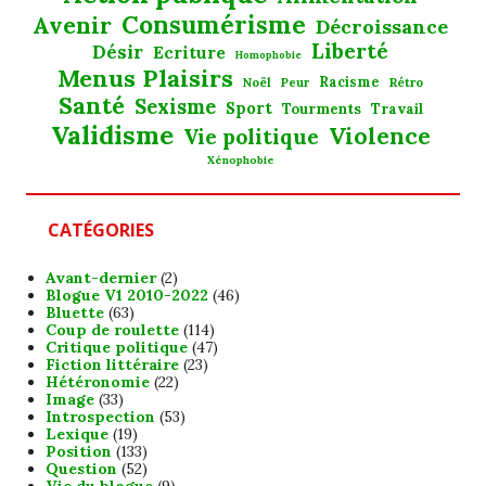
Consumérisme
Avenir
Décroissance
Liberté
Désir
Ecriture
Homophobie
Menus Plaisirs
Noël
Racisme
Rétro
Peur
Santé
Sexisme
Sport
Tourments
Travail
Validisme
Violence
Vie politique
Xénophobie
CATÉGORIES
Avant-dernier
(2)
Blogue V1 2010-2022
(46)
Bluette
(63)
Coup de roulette
(114)
Critique politique
(47)
Fiction littéraire
(23)
Hétéronomie
(22)
Image
(33)
Introspection
(53)
Lexique
(19)
Position
(133)
Question
(52)
Vie du blogue
(9)