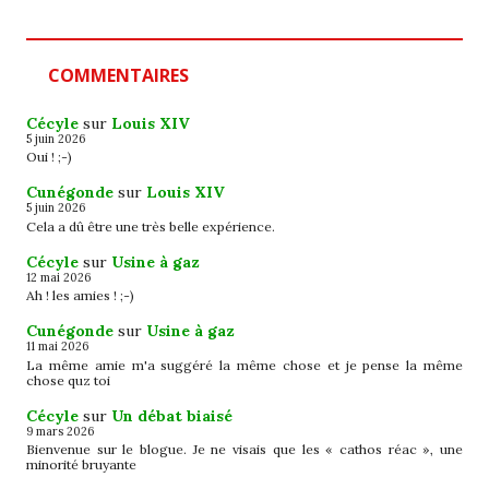
COMMENTAIRES
Cécyle
sur
Louis XIV
5 juin 2026
Oui ! ;-)
Cunégonde
sur
Louis XIV
5 juin 2026
Cela a dû être une très belle expérience.
Cécyle
sur
Usine à gaz
12 mai 2026
Ah ! les amies ! ;-)
Cunégonde
sur
Usine à gaz
11 mai 2026
La même amie m'a suggéré la même chose et je pense la même
chose quz toi
Cécyle
sur
Un débat biaisé
9 mars 2026
Bienvenue sur le blogue. Je ne visais que les « cathos réac », une
minorité bruyante