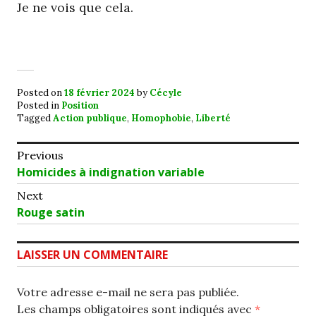
Je ne vois que cela.
Posted on
18 février 2024
by
Cécyle
Posted in
Position
Tagged
Action publique
,
Homophobie
,
Liberté
Navigation
Previous
Previous
Homicides à indignation variable
de
post:
Next
l’article
Next
Rouge satin
post:
LAISSER UN COMMENTAIRE
Votre adresse e-mail ne sera pas publiée.
Les champs obligatoires sont indiqués avec
*