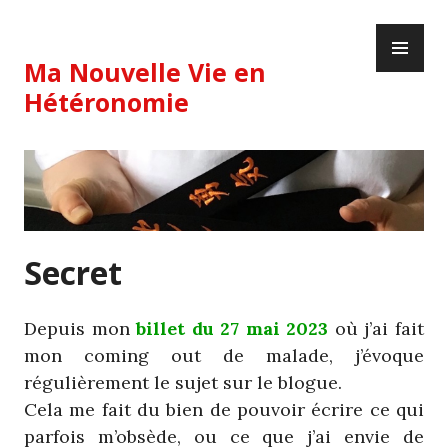
Skip
PR
to
ME
content
Ma Nouvelle Vie en
Hétéronomie
Secret
Depuis mon
billet du 27 mai 2023
où j’ai fait
mon coming out de malade, j’évoque
régulièrement le sujet sur le blogue.
Cela me fait du bien de pouvoir écrire ce qui
parfois m’obsède, ou ce que j’ai envie de