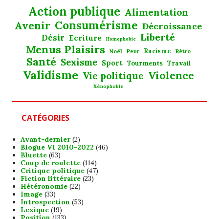
Action publique
Alimentation
Consumérisme
Avenir
Décroissance
Liberté
Désir
Ecriture
Homophobie
Menus Plaisirs
Noël
Racisme
Rétro
Peur
Santé
Sexisme
Sport
Tourments
Travail
Validisme
Violence
Vie politique
Xénophobie
CATÉGORIES
Avant-dernier
(2)
Blogue V1 2010-2022
(46)
Bluette
(63)
Coup de roulette
(114)
Critique politique
(47)
Fiction littéraire
(23)
Hétéronomie
(22)
Image
(33)
Introspection
(53)
Lexique
(19)
Position
(133)