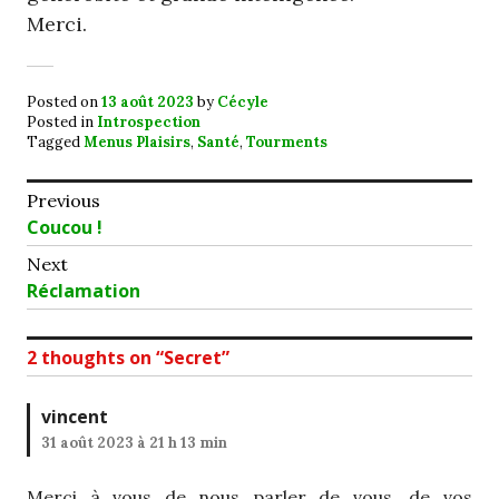
Merci.
Posted on
13 août 2023
by
Cécyle
Posted in
Introspection
Tagged
Menus Plaisirs
,
Santé
,
Tourments
Navigation
Previous
Previous
Coucou !
de
post:
Next
l’article
Next
Réclamation
post:
2 thoughts on “
Secret
”
vincent
31 août 2023 à 21 h 13 min
Merci à vous de nous parler de vous, de vos