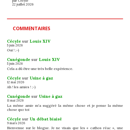
par Cécyle
22 juillet 2026
COMMENTAIRES
Cécyle
sur
Louis XIV
5 juin 2026
Oui ! ;-)
Cunégonde
sur
Louis XIV
5 juin 2026
Cela a dû être une très belle expérience.
Cécyle
sur
Usine à gaz
12 mai 2026
Ah ! les amies ! ;-)
Cunégonde
sur
Usine à gaz
11 mai 2026
La même amie m'a suggéré la même chose et je pense la même
chose quz toi
Cécyle
sur
Un débat biaisé
9 mars 2026
Bienvenue sur le blogue. Je ne visais que les « cathos réac », une