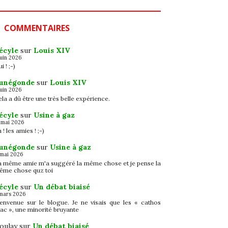
COMMENTAIRES
écyle
sur
Louis XIV
juin 2026
i ! ;-)
unégonde
sur
Louis XIV
juin 2026
la a dû être une très belle expérience.
écyle
sur
Usine à gaz
 mai 2026
 ! les amies ! ;-)
unégonde
sur
Usine à gaz
 mai 2026
a même amie m'a suggéré la même chose et je pense la
ême chose quz toi
écyle
sur
Un débat biaisé
mars 2026
ienvenue sur le blogue. Je ne visais que les « cathos
ac », une minorité bruyante
oulay
sur
Un débat biaisé