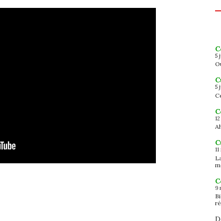
C
5 
Ou
C
5 
Ce
C
12
Ah
C
11
L
m
C
9 
B
ré
D