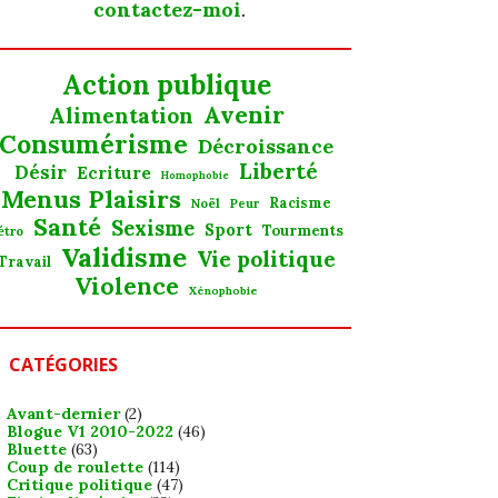
contactez-moi
.
Action publique
Avenir
Alimentation
Consumérisme
Décroissance
Liberté
Désir
Ecriture
Homophobie
Menus Plaisirs
Noël
Racisme
Peur
Santé
Sexisme
Sport
Tourments
étro
Validisme
Vie politique
Travail
Violence
Xénophobie
CATÉGORIES
Avant-dernier
(2)
Blogue V1 2010-2022
(46)
Bluette
(63)
Coup de roulette
(114)
Critique politique
(47)