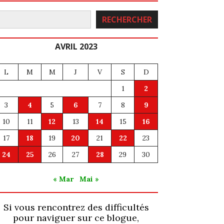
echercher
RECHERCHER
AVRIL 2023
L
M
M
J
V
S
D
1
2
3
4
5
6
7
8
9
10
11
12
13
14
15
16
17
18
19
20
21
22
23
24
25
26
27
28
29
30
« Mar
Mai »
Si vous rencontrez des difficultés
pour naviguer sur ce blogue,