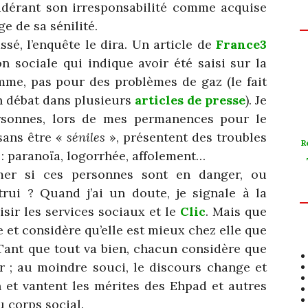
idérant son irresponsabilité comme acquise
e de sa sénilité.
ssé, l’enquête le dira. Un article de
France3
 sociale qui indique avoir été saisi sur la
mme, pas pour des problèmes de gaz (le fait
 en débat dans plusieurs
articles de presse
). Je
rsonnes, lors de mes permanences pour le
 sans être «
séniles
», présentent des troubles
R
: paranoïa, logorrhée, affolement…
mer si ces personnes sont en danger, ou
rui ? Quand j’ai un doute, je signale à la
sir les services sociaux et le
Clic
. Mais que
e et considère qu’elle est mieux chez elle que
 Tant que tout va bien, chacun considère que
r ; au moindre souci, le discours change et
 et vantent les mérites des Ehpad et autres
 corps social.