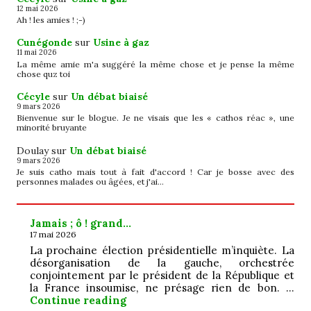
12 mai 2026
Ah ! les amies ! ;-)
Cunégonde
sur
Usine à gaz
11 mai 2026
La même amie m'a suggéré la même chose et je pense la même
chose quz toi
Cécyle
sur
Un débat biaisé
9 mars 2026
Bienvenue sur le blogue. Je ne visais que les « cathos réac », une
minorité bruyante
Doulay
sur
Un débat biaisé
9 mars 2026
Je suis catho mais tout à fait d'accord ! Car je bosse avec des
personnes malades ou âgées, et j'ai…
Jamais ; ô ! grand…
17 mai 2026
La prochaine élection présidentielle m’inquiète. La
désorganisation de la gauche, orchestrée
conjointement par le président de la République et
la France insoumise, ne présage rien de bon. …
Jamais ; ô ! grand…
Continue reading