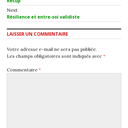
Previous
Récup’
de
post:
Next
l’article
Next
Résilience et entre-soi validiste
post:
LAISSER UN COMMENTAIRE
Votre adresse e-mail ne sera pas publiée.
Les champs obligatoires sont indiqués avec
*
Commentaire
*