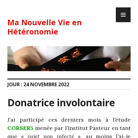
Skip
PR
to
ME
content
Ma Nouvelle Vie en
Hétéronomie
JOUR :
24 NOVEMBRE 2022
Donatrice involontaire
J’ai participé ces derniers mois à l’étude
CORSER5
menée par l’Institut Pasteur en tant
que «
sujet non infecté
», au moins l’ai-je