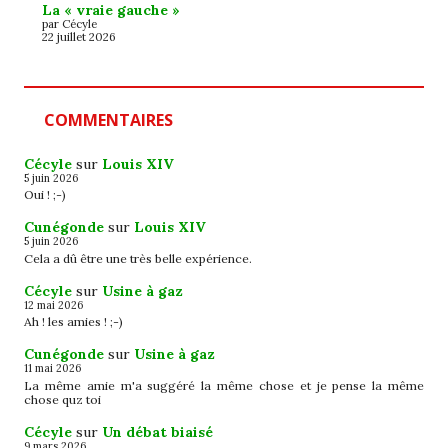
La « vraie gauche »
par Cécyle
22 juillet 2026
COMMENTAIRES
Cécyle
sur
Louis XIV
5 juin 2026
Oui ! ;-)
Cunégonde
sur
Louis XIV
5 juin 2026
Cela a dû être une très belle expérience.
Cécyle
sur
Usine à gaz
12 mai 2026
Ah ! les amies ! ;-)
Cunégonde
sur
Usine à gaz
11 mai 2026
La même amie m'a suggéré la même chose et je pense la même
chose quz toi
Cécyle
sur
Un débat biaisé
9 mars 2026