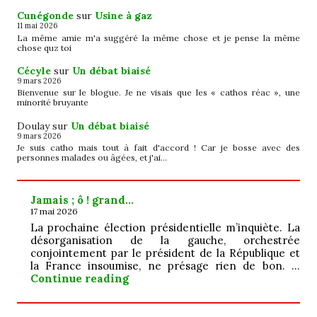
Cunégonde
sur
Usine à gaz
11 mai 2026
La même amie m'a suggéré la même chose et je pense la même
chose quz toi
Cécyle
sur
Un débat biaisé
9 mars 2026
Bienvenue sur le blogue. Je ne visais que les « cathos réac », une
minorité bruyante
Doulay
sur
Un débat biaisé
9 mars 2026
Je suis catho mais tout à fait d'accord ! Car je bosse avec des
personnes malades ou âgées, et j'ai…
Jamais ; ô ! grand…
17 mai 2026
La prochaine élection présidentielle m’inquiète. La
désorganisation de la gauche, orchestrée
conjointement par le président de la République et
la France insoumise, ne présage rien de bon. …
Jamais ; ô ! grand…
Continue reading