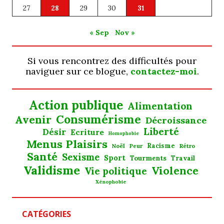
27
28
29
30
31
« Sep
Nov »
Si vous rencontrez des difficultés pour
naviguer sur ce blogue,
contactez-moi
.
Action publique
Alimentation
Consumérisme
Avenir
Décroissance
Liberté
Désir
Ecriture
Homophobie
Menus Plaisirs
Noël
Racisme
Rétro
Peur
Santé
Sexisme
Sport
Tourments
Travail
Validisme
Violence
Vie politique
Xénophobie
CATÉGORIES