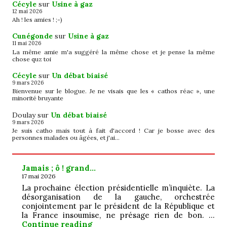
Cécyle
sur
Usine à gaz
12 mai 2026
Ah ! les amies ! ;-)
Cunégonde
sur
Usine à gaz
11 mai 2026
La même amie m'a suggéré la même chose et je pense la même
chose quz toi
Cécyle
sur
Un débat biaisé
9 mars 2026
Bienvenue sur le blogue. Je ne visais que les « cathos réac », une
minorité bruyante
Doulay
sur
Un débat biaisé
9 mars 2026
Je suis catho mais tout à fait d'accord ! Car je bosse avec des
personnes malades ou âgées, et j'ai…
Jamais ; ô ! grand…
17 mai 2026
La prochaine élection présidentielle m’inquiète. La
désorganisation de la gauche, orchestrée
conjointement par le président de la République et
la France insoumise, ne présage rien de bon. …
Jamais ; ô ! grand…
Continue reading