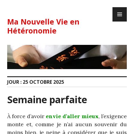
Skip
PR
to
ME
content
Ma Nouvelle Vie en
Hétéronomie
JOUR :
25 OCTOBRE 2025
Semaine parfaite
À force d’avoir
envie d’aller mieux
, l’exigence
monte et, comme je n’ai aucun souvenir du
moins bien, je peine à considérer que je suis