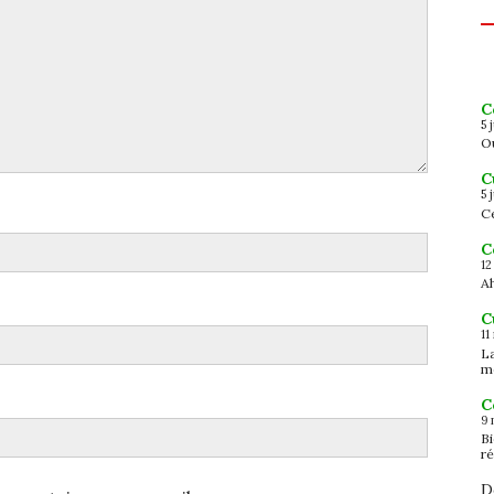
C
5 
Ou
C
5 
Ce
C
12
Ah
C
11
L
m
C
9 
B
ré
D