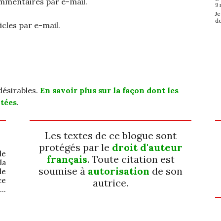
mmentaires par e-mail.
9 
Je
de
cles par e-mail.
ndésirables.
En savoir plus sur la façon dont les
tées
.
Les textes de ce blogue sont
protégés par le
droit d'auteur
le
français
. Toute citation est
la
soumise à
autorisation
de son
le
ce
autrice.
 …