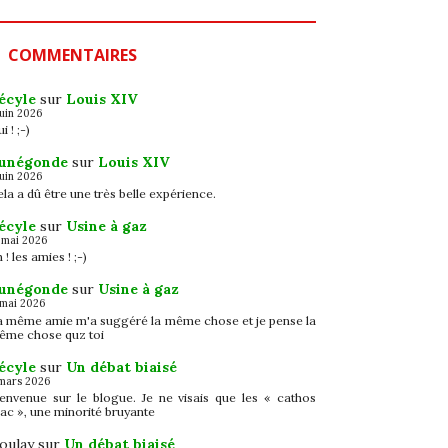
COMMENTAIRES
écyle
sur
Louis XIV
juin 2026
i ! ;-)
unégonde
sur
Louis XIV
juin 2026
la a dû être une très belle expérience.
écyle
sur
Usine à gaz
 mai 2026
 ! les amies ! ;-)
unégonde
sur
Usine à gaz
 mai 2026
a même amie m'a suggéré la même chose et je pense la
ême chose quz toi
écyle
sur
Un débat biaisé
mars 2026
ienvenue sur le blogue. Je ne visais que les « cathos
ac », une minorité bruyante
oulay
sur
Un débat biaisé