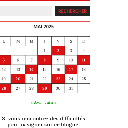
echercher
RECHERCHER
MAI 2025
L
M
M
J
V
S
D
1
2
3
4
5
6
7
8
9
10
11
12
13
14
15
16
17
18
19
20
21
22
23
24
25
26
27
28
29
30
31
« Avr
Juin »
Si vous rencontrez des difficultés
pour naviguer sur ce blogue,