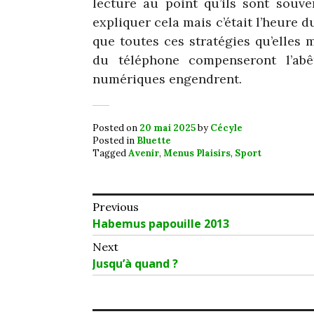
lecture au point qu’ils sont souve
expliquer cela mais c’était l’heure du
que toutes ces stratégies qu’elles
du téléphone compenseront l’ab
numériques engendrent.
Posted on
20 mai 2025
by
Cécyle
Posted in
Bluette
Tagged
Avenir
,
Menus Plaisirs
,
Sport
Navigation
Previous
Previous
Habemus papouille 2013
de
post:
Next
l’article
Next
Jusqu’à quand ?
post: