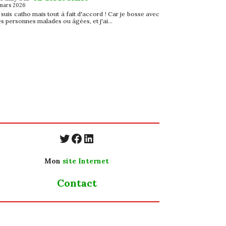
mars 2026
 suis catho mais tout à fait d'accord ! Car je bosse avec
s personnes malades ou âgées, et j'ai…
https://twitter.com/CyJun
https://www.facebook.co
https://www.linkedin.com/in/cecyle-jung-cyjung/
Mon
site Internet
Contact