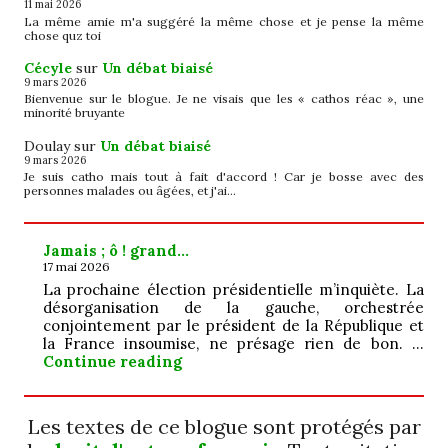
11 mai 2026
La même amie m'a suggéré la même chose et je pense la même
chose quz toi
Cécyle
sur
Un débat biaisé
9 mars 2026
Bienvenue sur le blogue. Je ne visais que les « cathos réac », une
minorité bruyante
Doulay
sur
Un débat biaisé
9 mars 2026
Je suis catho mais tout à fait d'accord ! Car je bosse avec des
personnes malades ou âgées, et j'ai…
Jamais ; ô ! grand…
17 mai 2026
La prochaine élection présidentielle m’inquiète. La
désorganisation de la gauche, orchestrée
conjointement par le président de la République et
la France insoumise, ne présage rien de bon. …
Jamais ; ô ! grand…
Continue reading
Les textes de ce blogue sont protégés par