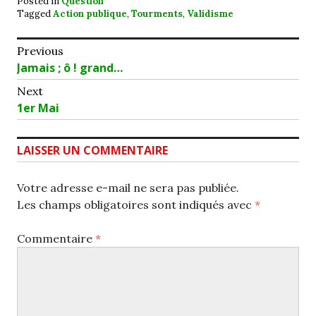
Posted in
Question
Tagged
Action publique
,
Tourments
,
Validisme
Navigation
Previous
Previous
Jamais ; ô ! grand…
de
post:
Next
l’article
Next
1er Mai
post:
LAISSER UN COMMENTAIRE
Votre adresse e-mail ne sera pas publiée.
Les champs obligatoires sont indiqués avec
*
Commentaire
*