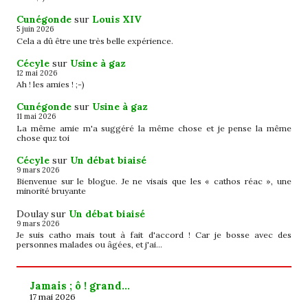
Cunégonde
sur
Louis XIV
5 juin 2026
Cela a dû être une très belle expérience.
Cécyle
sur
Usine à gaz
12 mai 2026
Ah ! les amies ! ;-)
Cunégonde
sur
Usine à gaz
11 mai 2026
La même amie m'a suggéré la même chose et je pense la même
chose quz toi
Cécyle
sur
Un débat biaisé
9 mars 2026
Bienvenue sur le blogue. Je ne visais que les « cathos réac », une
minorité bruyante
Doulay
sur
Un débat biaisé
9 mars 2026
Je suis catho mais tout à fait d'accord ! Car je bosse avec des
personnes malades ou âgées, et j'ai…
Jamais ; ô ! grand…
17 mai 2026