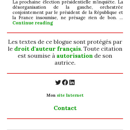
La prochaine élection présidentielle m’inquiète. La
désorganisation de la gauche, orchestrée
conjointement par le président de la République et
la France insoumise, ne présage rien de bon. …
Jamais ; ô ! grand…
Continue reading
Les textes de ce blogue sont protégés par
le
droit d'auteur français
. Toute citation
est soumise à
autorisation
de son
autrice.
https://twitter.com/
https://www.faceb
https://www.linkedin.com/in/cecyle-jung-cyjung/
Mon
site Internet
Contact