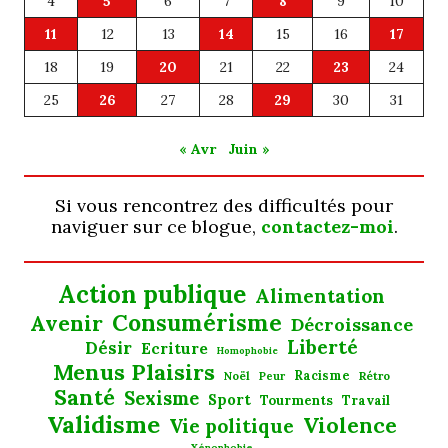
4
5
6
7
8
9
10
11
12
13
14
15
16
17
18
19
20
21
22
23
24
25
26
27
28
29
30
31
« Avr
Juin »
Si vous rencontrez des difficultés pour
naviguer sur ce blogue,
contactez-moi
.
Action publique
Alimentation
Consumérisme
Avenir
Décroissance
Liberté
Désir
Ecriture
Homophobie
Menus Plaisirs
Noël
Racisme
Rétro
Peur
Santé
Sexisme
Sport
Tourments
Travail
Validisme
Violence
Vie politique
Xénophobie