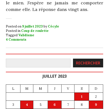
le mien. J’espère ne jamais me comporter
comme elle. La réponse dans vingt ans.
Posted on
9 juillet 2023
by
Cécyle
Posted in
Coup de roulette
Tagged
Validisme
4 Comments
Rechercher
RECHERCHER
JUILLET 2023
L
M
M
J
V
S
D
1
2
3
4
5
6
7
8
9