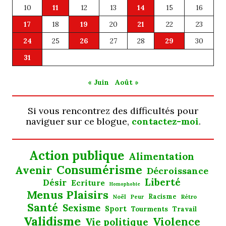
10
11
12
13
14
15
16
17
18
19
20
21
22
23
24
25
26
27
28
29
30
31
« Juin
Août »
Si vous rencontrez des difficultés pour
naviguer sur ce blogue,
contactez-moi
.
Action publique
Alimentation
Consumérisme
Avenir
Décroissance
Liberté
Désir
Ecriture
Homophobie
Menus Plaisirs
Noël
Racisme
Rétro
Peur
Santé
Sexisme
Sport
Tourments
Travail
Validisme
Violence
Vie politique