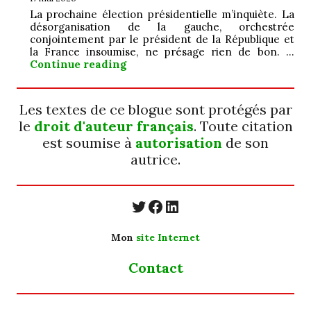
La prochaine élection présidentielle m’inquiète. La
désorganisation de la gauche, orchestrée
conjointement par le président de la République et
la France insoumise, ne présage rien de bon. …
Jamais ; ô ! grand…
Continue reading
Les textes de ce blogue sont protégés par
le
droit d'auteur français
. Toute citation
est soumise à
autorisation
de son
autrice.
https://twitter.com/
https://www.faceb
https://www.linkedin.com/in/cecyle-jung-cyjung/
Mon
site Internet
Contact