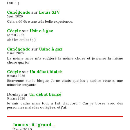
Oui ! ;-)
Cunégonde
sur
Louis XIV
5 juin 2026
Cela a dû être une très belle expérience.
Cécyle
sur
Usine à gaz
12 mai 2026
Ah ! les amies ! ;-)
Cunégonde
sur
Usine à gaz
11 mai 2026
La même amie m'a suggéré la même chose et je pense la même
chose quz toi
Cécyle
sur
Un débat biaisé
9 mars 2026
Bienvenue sur le blogue. Je ne visais que les « cathos réac », une
minorité bruyante
Doulay
sur
Un débat biaisé
9 mars 2026
Je suis catho mais tout à fait d'accord ! Car je bosse avec des
personnes malades ou âgées, et j'ai…
Jamais ; ô ! grand…
17 mai 2026