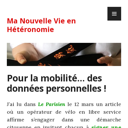
Skip
PR
to
ME
content
Ma Nouvelle Vie en
Hétéronomie
Pour la mobilité… des
données personnelles !
J’ai lu dans
Le Parisien
le 12 mars un article
où un opérateur de vélo en libre service
affirme s’engager dans une démarche
citoyenne en invitant chacun à
signer une