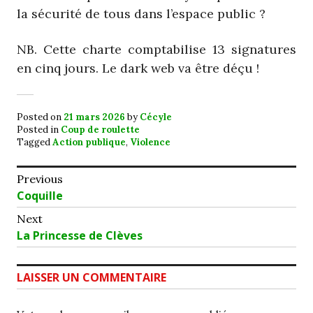
la sécurité de tous dans l’espace public ?
NB. Cette charte comptabilise 13 signatures
en cinq jours. Le dark web va être déçu !
Posted on
21 mars 2026
by
Cécyle
Posted in
Coup de roulette
Tagged
Action publique
,
Violence
Navigation
Previous
Previous
Coquille
de
post:
Next
l’article
Next
La Princesse de Clèves
post:
LAISSER UN COMMENTAIRE