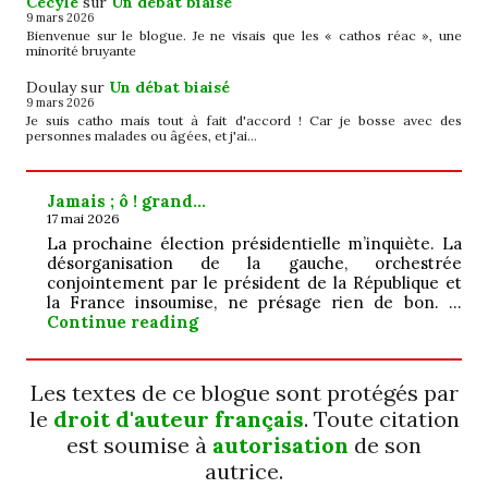
Cécyle
sur
Un débat biaisé
9 mars 2026
Bienvenue sur le blogue. Je ne visais que les « cathos réac », une
minorité bruyante
Doulay
sur
Un débat biaisé
9 mars 2026
Je suis catho mais tout à fait d'accord ! Car je bosse avec des
personnes malades ou âgées, et j'ai…
Jamais ; ô ! grand…
17 mai 2026
La prochaine élection présidentielle m’inquiète. La
désorganisation de la gauche, orchestrée
conjointement par le président de la République et
la France insoumise, ne présage rien de bon. …
Jamais ; ô ! grand…
Continue reading
Les textes de ce blogue sont protégés par
le
droit d'auteur français
. Toute citation
est soumise à
autorisation
de son
autrice.