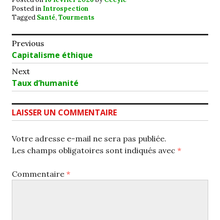
Posted in
Introspection
Tagged
Santé
,
Tourments
Navigation
Previous
Previous
Capitalisme éthique
de
post:
Next
l’article
Next
Taux d’humanité
post:
LAISSER UN COMMENTAIRE
Votre adresse e-mail ne sera pas publiée.
Les champs obligatoires sont indiqués avec
*
Commentaire
*