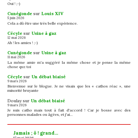
Oui ! ;-)
Cunégonde
sur
Louis XIV
5 juin 2026
Cela a dû être une très belle expérience.
Cécyle
sur
Usine à gaz
12 mai 2026
Ah ! les amies ! ;-)
Cunégonde
sur
Usine à gaz
11 mai 2026
La même amie m'a suggéré la même chose et je pense la même
chose quz toi
Cécyle
sur
Un débat biaisé
9 mars 2026
Bienvenue sur le blogue. Je ne visais que les « cathos réac », une
minorité bruyante
Doulay
sur
Un débat biaisé
9 mars 2026
Je suis catho mais tout à fait d'accord ! Car je bosse avec des
personnes malades ou âgées, et j'ai…
Jamais ; ô ! grand…
17 mai 2026