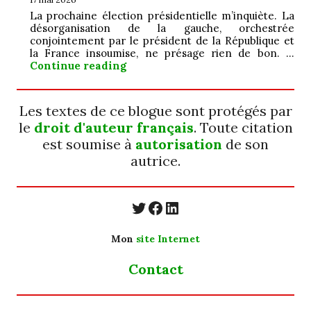
La prochaine élection présidentielle m’inquiète. La
désorganisation de la gauche, orchestrée
conjointement par le président de la République et
la France insoumise, ne présage rien de bon. …
Jamais ; ô ! grand…
Continue reading
Les textes de ce blogue sont protégés par
le
droit d'auteur français
. Toute citation
est soumise à
autorisation
de son
autrice.
https://twitter.com/
https://www.faceb
https://www.linkedin.com/in/cecyle-jung-cyjung/
Mon
site Internet
Contact