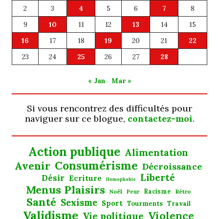
2
3
4
5
6
7
8
9
10
11
12
13
14
15
16
17
18
19
20
21
22
23
24
25
26
27
28
« Jan
Mar »
Si vous rencontrez des difficultés pour
naviguer sur ce blogue,
contactez-moi
.
Action publique
Alimentation
Consumérisme
Avenir
Décroissance
Liberté
Désir
Ecriture
Homophobie
Menus Plaisirs
Noël
Racisme
Rétro
Peur
Santé
Sexisme
Sport
Tourments
Travail
Validisme
Violence
Vie politique