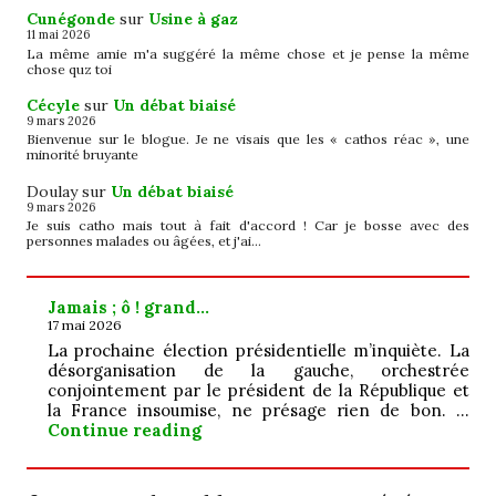
Cunégonde
sur
Usine à gaz
11 mai 2026
La même amie m'a suggéré la même chose et je pense la même
chose quz toi
Cécyle
sur
Un débat biaisé
9 mars 2026
Bienvenue sur le blogue. Je ne visais que les « cathos réac », une
minorité bruyante
Doulay
sur
Un débat biaisé
9 mars 2026
Je suis catho mais tout à fait d'accord ! Car je bosse avec des
personnes malades ou âgées, et j'ai…
Jamais ; ô ! grand…
17 mai 2026
La prochaine élection présidentielle m’inquiète. La
désorganisation de la gauche, orchestrée
conjointement par le président de la République et
la France insoumise, ne présage rien de bon. …
Jamais ; ô ! grand…
Continue reading