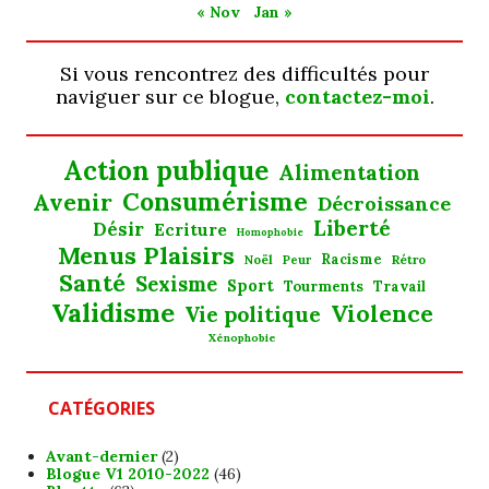
« Nov
Jan »
Si vous rencontrez des difficultés pour
naviguer sur ce blogue,
contactez-moi
.
Action publique
Alimentation
Consumérisme
Avenir
Décroissance
Liberté
Désir
Ecriture
Homophobie
Menus Plaisirs
Noël
Racisme
Rétro
Peur
Santé
Sexisme
Sport
Tourments
Travail
Validisme
Violence
Vie politique
Xénophobie
CATÉGORIES
Avant-dernier
(2)
Blogue V1 2010-2022
(46)