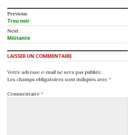
Navigation
Previous
Previous
Trou noir
de
post:
Next
l’article
Next
Militante
post:
LAISSER UN COMMENTAIRE
Votre adresse e-mail ne sera pas publiée.
Les champs obligatoires sont indiqués avec
*
Commentaire
*