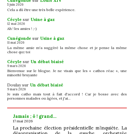
Cunégonde
sur
Louis XIV
5 juin 2026
Cela a dû être une très belle expérience.
Cécyle
sur
Usine à gaz
12 mai 2026
Ah ! les amies ! ;-)
Cunégonde
sur
Usine à gaz
11 mai 2026
La même amie m'a suggéré la même chose et je pense la même
chose quz toi
Cécyle
sur
Un débat biaisé
9 mars 2026
Bienvenue sur le blogue. Je ne visais que les « cathos réac », une
minorité bruyante
Doulay
sur
Un débat biaisé
9 mars 2026
Je suis catho mais tout à fait d'accord ! Car je bosse avec des
personnes malades ou âgées, et j'ai…
Jamais ; ô ! grand…
17 mai 2026
La prochaine élection présidentielle m’inquiète. La
désorganisation de la gauche, orchestrée