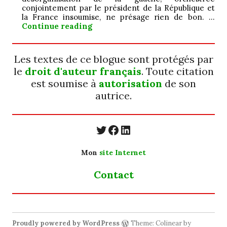
conjointement par le président de la République et
la France insoumise, ne présage rien de bon. …
Jamais ; ô ! grand…
Continue reading
Les textes de ce blogue sont protégés par
le
droit d'auteur français
. Toute citation
est soumise à
autorisation
de son
autrice.
https://twitter.com/
https://www.faceb
https://www.linkedin.com/in/cecyle-jung-cyjung/
Mon
site Internet
Contact
Proudly powered by WordPress
Theme: Colinear by