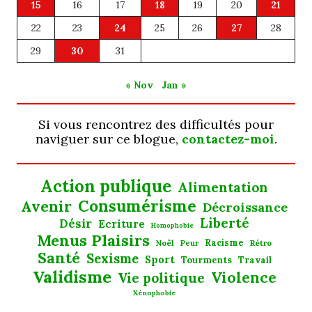
15
16
17
18
19
20
21
22
23
24
25
26
27
28
29
30
31
« Nov
Jan »
Si vous rencontrez des difficultés pour
naviguer sur ce blogue,
contactez-moi
.
Action publique
Alimentation
Consumérisme
Avenir
Décroissance
Liberté
Désir
Ecriture
Homophobie
Menus Plaisirs
Noël
Racisme
Rétro
Peur
Santé
Sexisme
Sport
Tourments
Travail
Validisme
Violence
Vie politique
Xénophobie