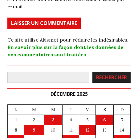
e-mail.
Ce site utilise Akismet pour réduire les indésirables.
En savoir plus sur la façon dont les données de
vos commentaires sont traitées
.
Rechercher
RECHERCHER
DÉCEMBRE 2025
L
M
M
J
V
S
D
1
2
3
4
5
6
7
8
9
10
11
12
13
14