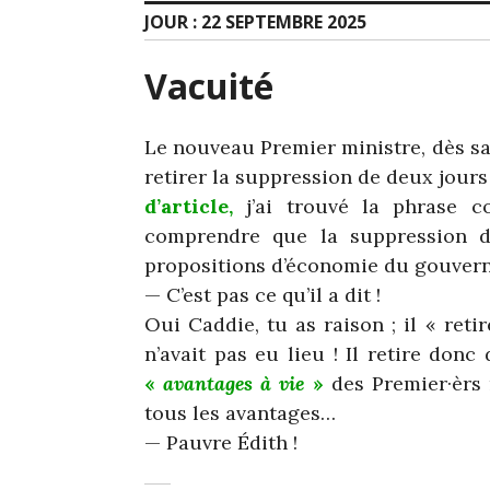
JOUR :
22 SEPTEMBRE 2025
Vacuité
Le nouveau Premier ministre, dès sa p
retirer la suppression de deux jours 
d’article,
j’ai trouvé la phrase co
comprendre que la suppression des
propositions d’économie du gouver
— C’est pas ce qu’il a dit !
Oui Caddie, tu as raison ; il « ret
n’avait pas eu lieu ! Il retire don
«
avantages à vie
»
des Premier·èrs 
tous les avantages…
­— Pauvre Édith !