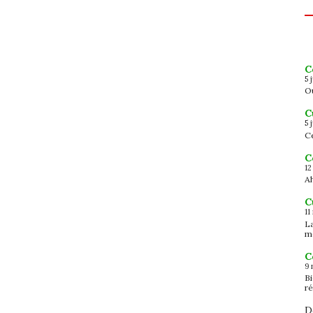
C
5 
Ou
C
5 
Ce
C
12
Ah
C
11
L
m
C
9 
B
ré
D