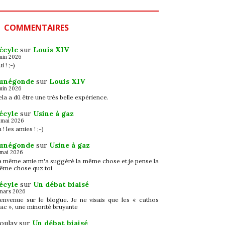
COMMENTAIRES
écyle
sur
Louis XIV
juin 2026
i ! ;-)
unégonde
sur
Louis XIV
juin 2026
la a dû être une très belle expérience.
écyle
sur
Usine à gaz
 mai 2026
 ! les amies ! ;-)
unégonde
sur
Usine à gaz
 mai 2026
a même amie m'a suggéré la même chose et je pense la
ême chose quz toi
écyle
sur
Un débat biaisé
mars 2026
ienvenue sur le blogue. Je ne visais que les « cathos
ac », une minorité bruyante
oulay
sur
Un débat biaisé