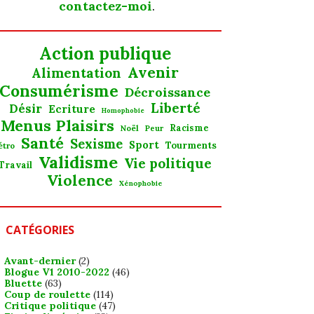
contactez-moi
.
Action publique
Avenir
Alimentation
Consumérisme
Décroissance
Liberté
Désir
Ecriture
Homophobie
Menus Plaisirs
Noël
Racisme
Peur
Santé
Sexisme
Sport
Tourments
étro
Validisme
Vie politique
Travail
Violence
Xénophobie
CATÉGORIES
Avant-dernier
(2)
Blogue V1 2010-2022
(46)
Bluette
(63)
Coup de roulette
(114)
Critique politique
(47)