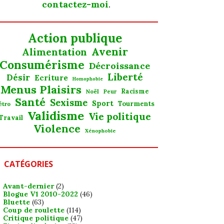
contactez-moi
.
Action publique
Avenir
Alimentation
Consumérisme
Décroissance
Liberté
Désir
Ecriture
Homophobie
Menus Plaisirs
Noël
Racisme
Peur
Santé
Sexisme
Sport
Tourments
étro
Validisme
Vie politique
Travail
Violence
Xénophobie
CATÉGORIES
Avant-dernier
(2)
Blogue V1 2010-2022
(46)
Bluette
(63)
Coup de roulette
(114)
Critique politique
(47)