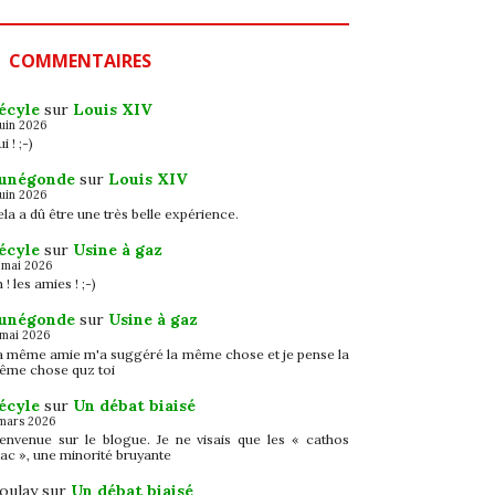
COMMENTAIRES
écyle
sur
Louis XIV
juin 2026
i ! ;-)
unégonde
sur
Louis XIV
juin 2026
la a dû être une très belle expérience.
écyle
sur
Usine à gaz
 mai 2026
 ! les amies ! ;-)
unégonde
sur
Usine à gaz
 mai 2026
a même amie m'a suggéré la même chose et je pense la
ême chose quz toi
écyle
sur
Un débat biaisé
mars 2026
ienvenue sur le blogue. Je ne visais que les « cathos
ac », une minorité bruyante
oulay
sur
Un débat biaisé