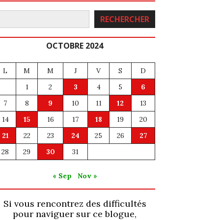
echercher
RECHERCHER
OCTOBRE 2024
L
M
M
J
V
S
D
1
2
3
4
5
6
7
8
9
10
11
12
13
14
15
16
17
18
19
20
21
22
23
24
25
26
27
28
29
30
31
« Sep
Nov »
Si vous rencontrez des difficultés
pour naviguer sur ce blogue,