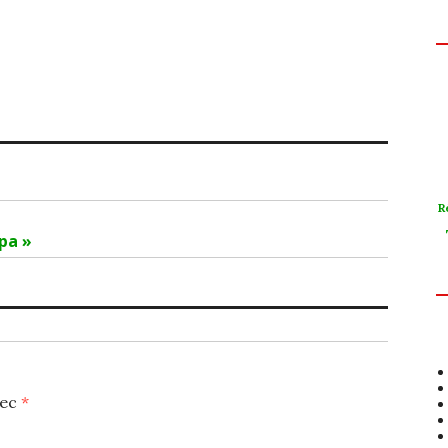
R
pa »
vec
*