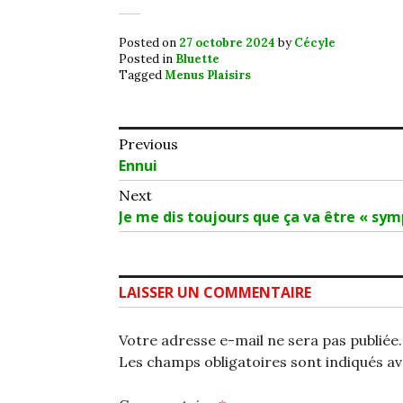
Posted on
27 octobre 2024
by
Cécyle
Posted in
Bluette
Tagged
Menus Plaisirs
Navigation
Previous
Previous
Ennui
de
post:
Next
l’article
Next
Je me dis toujours que ça va être « sym
post:
LAISSER UN COMMENTAIRE
Votre adresse e-mail ne sera pas publiée.
Les champs obligatoires sont indiqués a