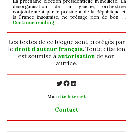
La prochaine élection présidentielle m’inquiète. La
désorganisation de la gauche, orchestrée
conjointement par le président de la République et
la France insoumise, ne présage rien de bon. …
Jamais ; ô ! grand…
Continue reading
Les textes de ce blogue sont protégés par
le
droit d'auteur français
. Toute citation
est soumise à
autorisation
de son
autrice.
https://twitter.com/
https://www.faceb
https://www.linkedin.com/in/cecyle-jung-cyjung/
Mon
site Internet
Contact