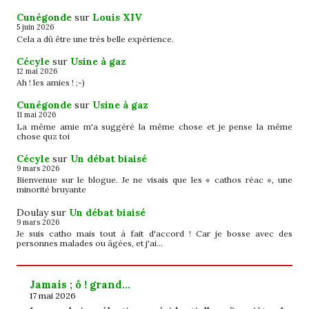
Cunégonde
sur
Louis XIV
5 juin 2026
Cela a dû être une très belle expérience.
Cécyle
sur
Usine à gaz
12 mai 2026
Ah ! les amies ! ;-)
Cunégonde
sur
Usine à gaz
11 mai 2026
La même amie m'a suggéré la même chose et je pense la même
chose quz toi
Cécyle
sur
Un débat biaisé
9 mars 2026
Bienvenue sur le blogue. Je ne visais que les « cathos réac », une
minorité bruyante
Doulay
sur
Un débat biaisé
9 mars 2026
Je suis catho mais tout à fait d'accord ! Car je bosse avec des
personnes malades ou âgées, et j'ai…
Jamais ; ô ! grand…
17 mai 2026