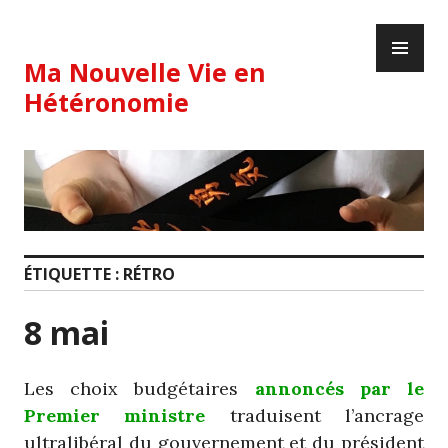
Skip
PR
to
ME
content
Ma Nouvelle Vie en
Hétéronomie
ÉTIQUETTE :
RÉTRO
8 mai
Les choix budgétaires
annoncés par le
Premier ministre
traduisent l’ancrage
ultralibéral du gouvernement et du président