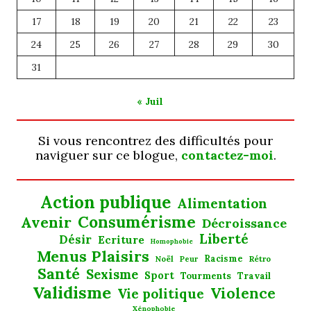
17
18
19
20
21
22
23
24
25
26
27
28
29
30
31
« Juil
Si vous rencontrez des difficultés pour
naviguer sur ce blogue,
contactez-moi
.
Action publique
Alimentation
Consumérisme
Avenir
Décroissance
Liberté
Désir
Ecriture
Homophobie
Menus Plaisirs
Noël
Racisme
Rétro
Peur
Santé
Sexisme
Sport
Tourments
Travail
Validisme
Violence
Vie politique
Xénophobie