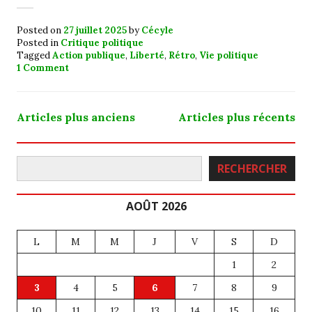
Posted on
27 juillet 2025
by
Cécyle
Posted in
Critique politique
Tagged
Action publique
,
Liberté
,
Rétro
,
Vie politique
1 Comment
Navigation
Articles plus anciens
Articles plus récents
des
Rechercher
articles
RECHERCHER
AOÛT 2026
L
M
M
J
V
S
D
1
2
3
4
5
6
7
8
9
10
11
12
13
14
15
16