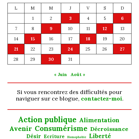
L
M
M
J
V
S
D
1
2
3
4
5
6
7
8
9
10
11
12
13
14
15
16
17
18
19
20
21
22
23
24
25
26
27
28
29
30
31
« Juin
Août »
Si vous rencontrez des difficultés pour
naviguer sur ce blogue,
contactez-moi
.
Action publique
Alimentation
Consumérisme
Avenir
Décroissance
Liberté
Désir
Ecriture
Homophobie