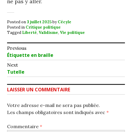
ne pas y aller.
Posted on
3 juillet 2025
by
Cécyle
Posted in
Critique politique
Tagged
Liberté
,
Validisme
,
Vie politique
Navigation
Previous
Previous
Étiquette en braille
de
post:
Next
l’article
Next
Tutelle
post:
LAISSER UN COMMENTAIRE
Votre adresse e-mail ne sera pas publiée.
Les champs obligatoires sont indiqués avec
*
Commentaire
*