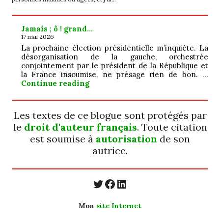
Jamais ; ô ! grand…
17 mai 2026
La prochaine élection présidentielle m’inquiète. La
désorganisation de la gauche, orchestrée
conjointement par le président de la République et
la France insoumise, ne présage rien de bon. …
Jamais ; ô ! grand…
Continue reading
Les textes de ce blogue sont protégés par
le
droit d'auteur français
. Toute citation
est soumise à
autorisation
de son
autrice.
https://twitter.com/
https://www.faceb
https://www.linkedin.com/in/cecyle-jung-cyjung/
Mon
site Internet