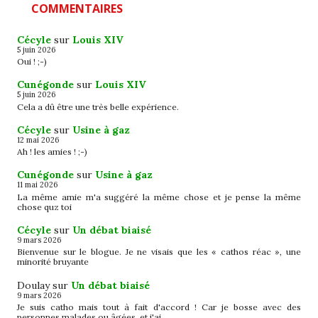
COMMENTAIRES
Cécyle
sur
Louis XIV
5 juin 2026
Oui ! ;-)
Cunégonde
sur
Louis XIV
5 juin 2026
Cela a dû être une très belle expérience.
Cécyle
sur
Usine à gaz
12 mai 2026
Ah ! les amies ! ;-)
Cunégonde
sur
Usine à gaz
11 mai 2026
La même amie m'a suggéré la même chose et je pense la même
chose quz toi
Cécyle
sur
Un débat biaisé
9 mars 2026
Bienvenue sur le blogue. Je ne visais que les « cathos réac », une
minorité bruyante
Doulay
sur
Un débat biaisé
9 mars 2026
Je suis catho mais tout à fait d'accord ! Car je bosse avec des
personnes malades ou âgées, et j'ai…